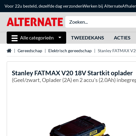
Voor 22u besteld, dezelfde dag verzonden
Werken bij Alternate
Afhale
Alle categorieën
TWEEDEKANS
ACTIES
Home
Gereedschap
Elektrisch gereedschap
Stanley FATMAX V20
Stanley
FATMAX V20 18V Startkit oplader
(Geel/zwart, Oplader (2A) en 2 accu's (2.0Ah) inbegre