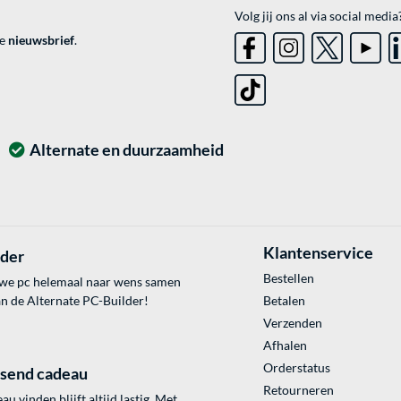
Volg jij ons al via social media
ve
nieuwsbrief
.
Alternate en duurzaamheid
Klantenservice
lder
Bestellen
uwe pc helemaal naar wens samen
an de Alternate PC-Builder!
Betalen
Verzenden
Afhalen
Orderstatus
ssend cadeau
Retourneren
au vinden blijft altijd lastig. Met