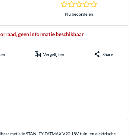
0.0 sterren gebasee
Nu beoordelen
oorraad, geen informatie beschikbaar
gen
Vergelijken
Share
lbaar met alle STANLEY FATMAX V20 18V tuin- en elektrische