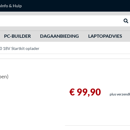
n
Info & Hulp
Zoeken
We
PC-BUILDER
DAGAANBIEDING
LAPTOPADVIES
 18V Startkit oplader
pen)
€ 99,90
plus verzend