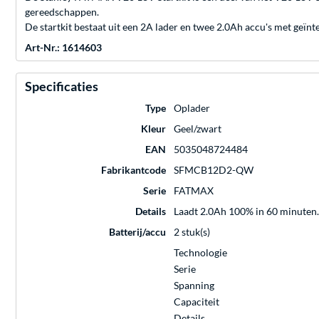
gereedschappen.
De startkit bestaat uit een 2A lader en twee 2.0Ah accu's met geïnt
Art-Nr.: 1614603
Specificaties
Type
Oplader
Kleur
Geel/zwart
EAN
5035048724484
Fabrikantcode
SFMCB12D2-QW
Serie
FATMAX
Details
Laadt 2.0Ah 100% in 60 minuten.
Batterij/accu
2 stuk(s)
Technologie
Serie
Spanning
Capaciteit
Details