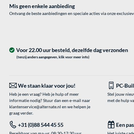
Mis geen enkele aanbieding
Ontvang de beste aanbiedingen en speciale acties via onze exclusie
Voor 22.00 uur besteld, dezelfde dag verzonden
(tenzij anders aangegeven, klik voor meer info)
We staan klaar voor jou!
PC-Bui
Heb je een vraag? Heb je hulp of meer
Stel jouw nie
informatie nodig? Stuur dan een e-mail naar
met de hulp v
klantenservice@alternate.nl
en we helpen je
graag verder.
+31 (0)88 544 45 55
Een pa
Bereikbaar van ma.-vr. 08:30-17:30 uur.
Het juiste cade