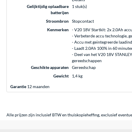
Gelijktijdig oplaadbare
1 stuk(s)
batterijen
Stroombron
Stopcontact
Kenmerken
- V20 18V Startkit: 2x 2.0Ah accu
- Verbeterde accu technologie, g
- Accu met geïntegreerde laadind
- Laadt 2.0Ah 100% in 60 minute
- Deel van het V20 18V STANLEY
gereedschappen
Geschikte apparaten
Gereedschap
Gewicht
1,4 kg
Garantie
12 maanden
Alle prijzen zijn inclusief BTW en thuiskopieheffing, exclusief eventu