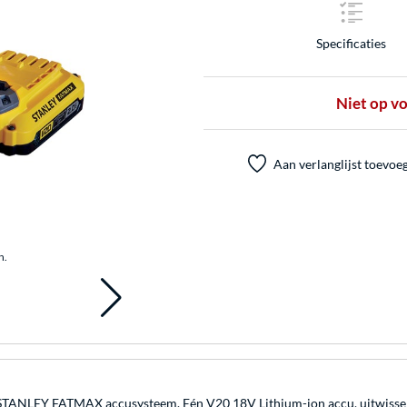
Specificaties
Niet op v
Aan verlanglijst toevoe
n.
 STANLEY FATMAX accusysteem. Eén V20 18V Lithium-ion accu, uitwisse