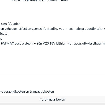
's en 2A lader.
een geheugeneffect en geen zelfontlading voor maximale productiviteit -
icator.
n.
 FATMAX accusysteem – Eén V20 18V Lithium-ion accu, uitwisselbaar m
ele
verzendkosten
en
transactiekosten
Terug naar boven