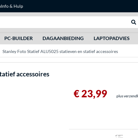
n
Info & Hulp
Zoeken
We
PC-BUILDER
DAGAANBIEDING
LAPTOPADVIES
Stanley Foto Statief ALU5025 statieven en statief accessoires
tatief accessoires
€ 23,99
plus verzend