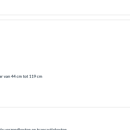
ar van 44 cm tot 119 cm
ele
verzendkosten
en
transactiekosten