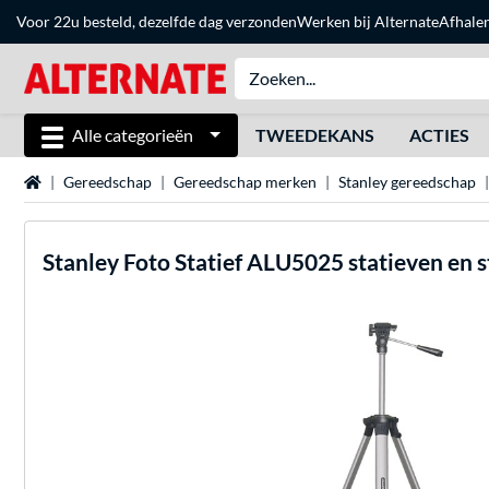
Voor 22u besteld, dezelfde dag verzonden
Werken bij Alternate
Afhale
Alle categorieën
TWEEDEKANS
ACTIES
Home
Gereedschap
Gereedschap merken
Stanley gereedschap
Stanley
Foto Statief ALU5025 statieven en s