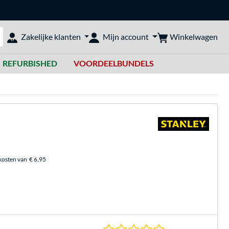
Winkelwagen
Zakelijke klanten
Mijn account
bshop doorzoeken
REFURBISHED
VOORDEELBUNDELS
kosten van
€ 6,95
0.0 sterren gebasee