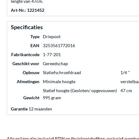
lengte van 47cm.
Art-Nr.: 1221452
Specificaties
Type
Driepoot
EAN
3253561772016
Fabrikantcode
1-77-201
Geschikt voor
Gereedschap
Opbouw
Statiefschroefdraad
1/4 ''
Afmetingen
Minimale hoogte
verstelba
Statief hoogte (Gesloten/ opgevouwen)
47 cm
Gewicht
995 gram
Garantie
12 maanden
Alle prijzen zijn inclusief BTW en thuiskopieheffing, exclusief eventu