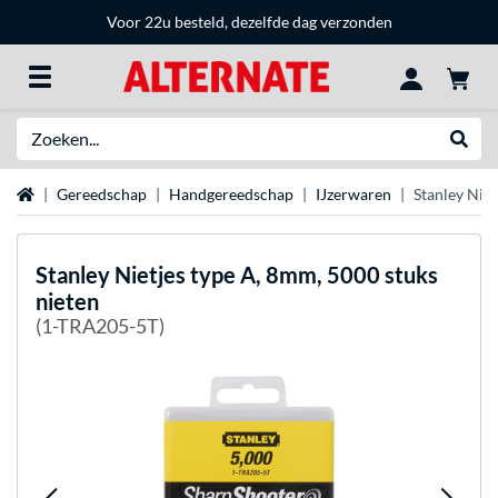
Voor 22u besteld, dezelfde dag verzonden
Zoeken
Websh
Home
Gereedschap
Handgereedschap
IJzerwaren
Stanley Niet
Stanley
Nietjes type A, 8mm, 5000 stuks
nieten
(1-TRA205-5T)