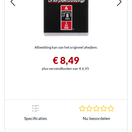
Afbeelding kan van het origineel afwijken.
€ 8,49
plus verzendkosten van
€ 6,95
0.0 sterr
Nu beoordelen
Specificaties