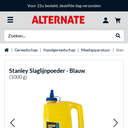
Voor 22u besteld, dezelfde dag verzonden
Zoeken
Websh
Home
Gereedschap
Handgereedschap
Meetapparatuur
Stanle
Stanley
Slaglijnpoeder - Blauw
(1000 g)