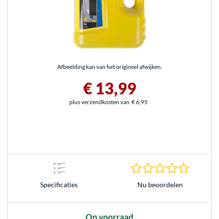
Afbeelding kan van het origineel afwijken.
€ 13,99
plus verzendkosten van
€ 6,95
0.0 sterr
Nu beoordelen
Specificaties
Op voorraad