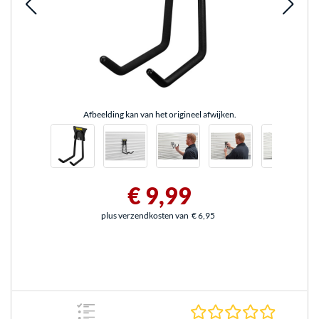
Afbeelding kan van het origineel afwijken.
€ 9,99
plus verzendkosten van
€ 6,95
0.0 sterr