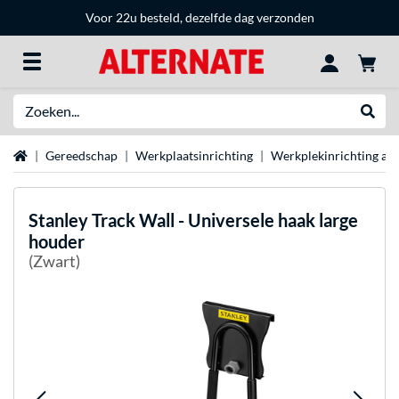
Voor 22u besteld, dezelfde dag verzonden
Zoeken
Websh
Home
Gereedschap
Werkplaatsinrichting
Werkplekinrichting acc
Stanley
Track Wall - Universele haak large
houder
(Zwart)