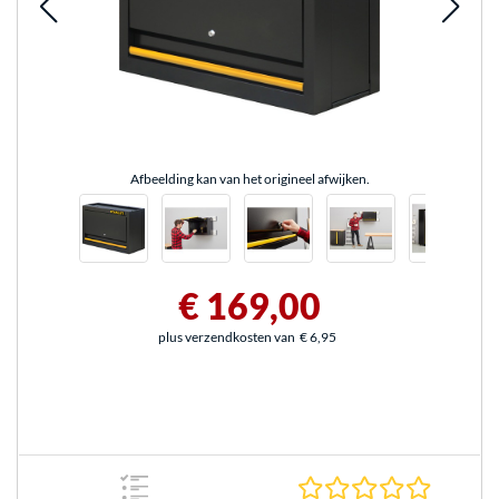
Afbeelding kan van het origineel afwijken.
€ 169,00
plus verzendkosten van
€ 6,95
0.0 sterr