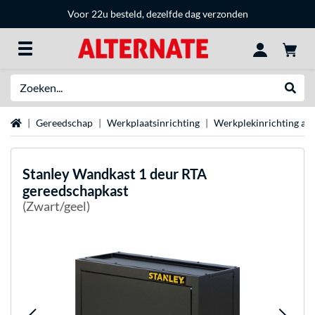
Voor 22u besteld, dezelfde dag verzonden
Zoeken
Websh
Home
Gereedschap
Werkplaatsinrichting
Werkplekinrichting acc
Stanley
Wandkast 1 deur RTA
gereedschapkast
(Zwart/geel)