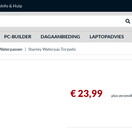
n
Info & Hulp
Zoeken
We
PC-BUILDER
DAGAANBIEDING
LAPTOPADVIES
Waterpassen
Stanley Waterpas Torpedo
€ 23,99
plus verzend