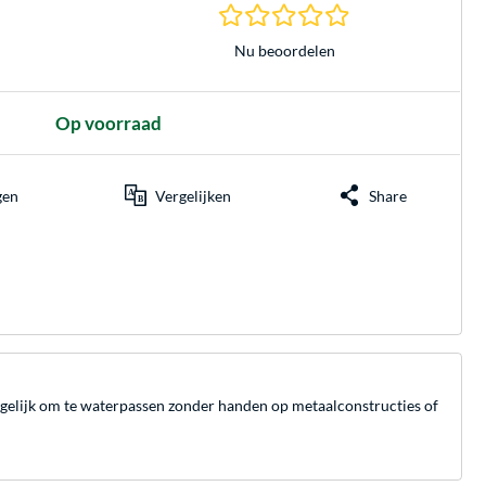
0.0 sterren gebasee
Nu beoordelen
Op voorraad
gen
Vergelijken
Share
ogelijk om te waterpassen zonder handen op metaalconstructies of