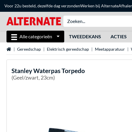
Voor 22u besteld, dezelfde dag verzonden
Werken bij Alternate
Afhale
Alle categorieën
TWEEDEKANS
ACTIES
Home
Gereedschap
Elektrisch gereedschap
Meetapparatuur
Stanley
Waterpas Torpedo
(Geel/zwart, 23cm)