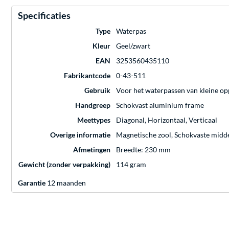
Specificaties
Type
Waterpas
Kleur
Geel/zwart
EAN
3253560435110
Fabrikantcode
0-43-511
Gebruik
Voor het waterpassen van kleine o
Handgreep
Schokvast aluminium frame
Meettypes
Diagonal, Horizontaal, Verticaal
Overige informatie
Magnetische zool, Schokvaste midde
Afmetingen
Breedte: 230 mm
Gewicht (zonder verpakking)
114 gram
Garantie
12 maanden