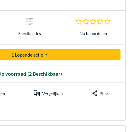
0.0 sterren
Nu beoordelen
Specificaties
1 Lopende actie
p voorraad
(2 Beschikbaar)
gen
Vergelijken
Share