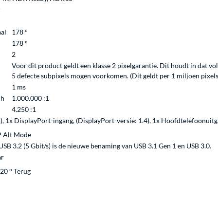
²
al
178 °
178 °
2
Voor dit product geldt een klasse 2 pixelgarantie. Dit houdt in dat v
5 defecte subpixels mogen voorkomen. (Dit geldt per 1 miljoen pixels
1 ms
ch
1.000.000 :1
4.250 :1
, 1x DisplayPort-ingang, (DisplayPort-versie: 1.4), 1x Hoofdtelefoonuitg
 Alt Mode
SB 3.2 (5 Gbit/s) is de nieuwe benaming van USB 3.1 Gen 1 en USB 3.0.
ar
 20 ° Terug