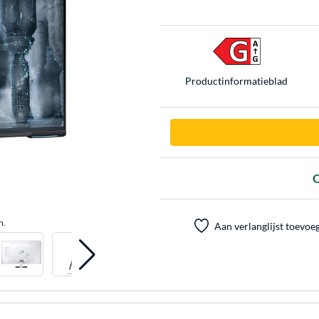
Product­informatieblad
O
n.
Aan verlanglijst toevoe