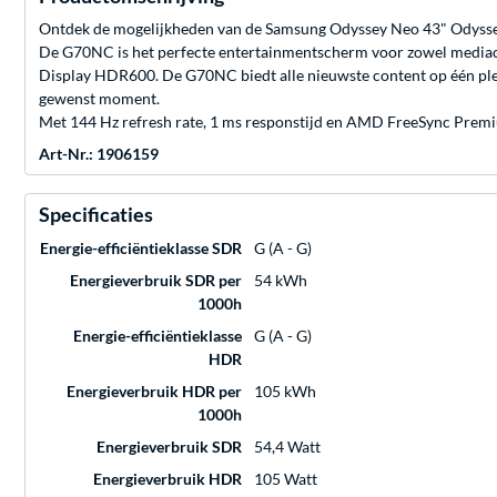
Ontdek de mogelijkheden van de Samsung Odyssey Neo 43" Odys
De G70NC is het perfecte entertainmentscherm voor zowel mediac
Display HDR600. De G70NC biedt alle nieuwste content op één plek.
gewenst moment.
Met 144 Hz refresh rate, 1 ms responstijd en AMD FreeSync Premium
Art-Nr.: 1906159
Specificaties
Energie-efficiëntieklasse SDR
G (A - G)
Energieverbruik SDR per
54 kWh
1000h
Energie-efficiëntieklasse
G (A - G)
HDR
Energieverbruik HDR per
105 kWh
1000h
Energieverbruik SDR
54,4 Watt
Energieverbruik HDR
105 Watt