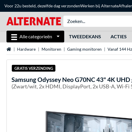
Voor 22u besteld, dezelfde dag verzonden
Werken bij Alternate
Afhale
Alle categorieën
TWEEDEKANS
ACTIES
Home
Hardware
Monitoren
Gaming monitoren
Vanaf 144 Hz
GRATIS VERZENDING
Samsung
Odyssey Neo G70NC 43" 4K UHD 
(Zwart/wit, 2x HDMI, DisplayPort, 2x USB-A, Wi-Fi 5