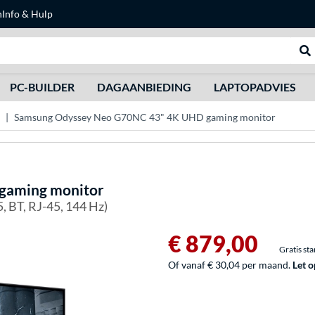
n
Info & Hulp
Zoeken
We
PC-BUILDER
DAGAANBIEDING
LAPTOPADVIES
Samsung Odyssey Neo G70NC 43" 4K UHD gaming monitor
gaming monitor
, BT, RJ-45, 144 Hz)
€ 879,00
Gratis st
Of vanaf € 30,04 per maand.
Let o