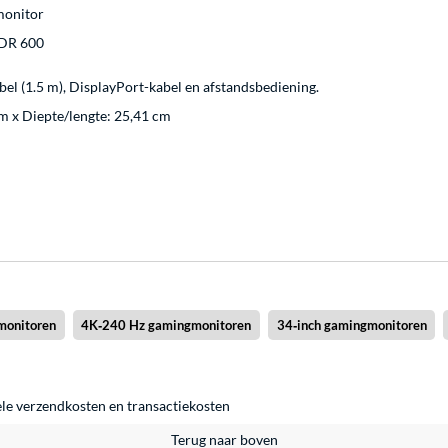
monitor
DR 600
el (1.5 m), DisplayPort-kabel en afstandsbediening.
m x Diepte/lengte: 25,41 cm
monitoren
4K‑240 Hz gamingmonitoren
34‑inch gamingmonitoren
ele
verzendkosten
en
transactiekosten
Terug naar boven