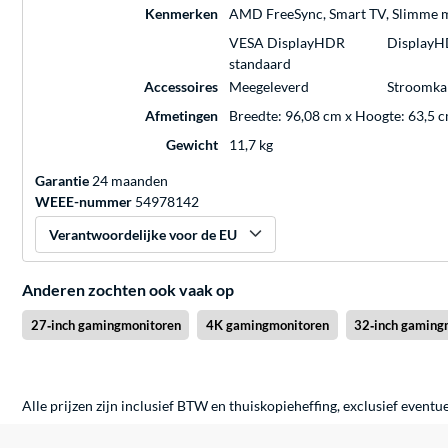
Kenmerken
AMD FreeSync, Smart TV, Slimme 
VESA DisplayHDR
DisplayH
standaard
Accessoires
Meegeleverd
Stroomkab
Afmetingen
Breedte: 96,08 cm x Hoogte: 63,5 c
Gewicht
11,7 kg
Garantie
24 maanden
WEEE-nummer
54978142
Verantwoordelijke voor de EU
Anderen zochten ook vaak op
27‑inch gamingmonitoren
4K gamingmonitoren
32‑inch gaming
Alle prijzen zijn inclusief BTW en thuiskopieheffing, exclusief eventu