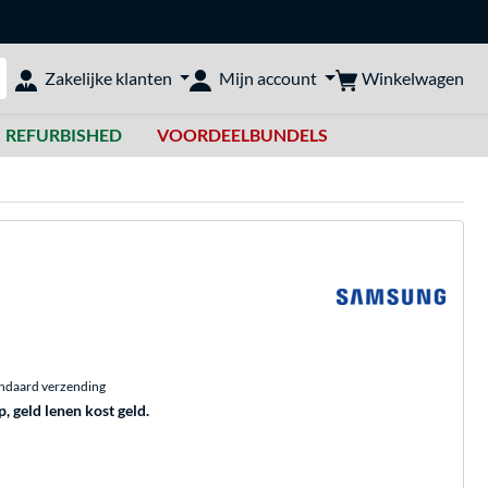
Winkelwagen
Zakelijke klanten
Mijn account
bshop doorzoeken
REFURBISHED
VOORDEELBUNDELS
andaard verzending
p, geld lenen kost geld.