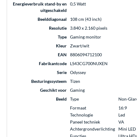
Energieverbruik stand-by en
0,5 Watt
uitgeschakeld
Beelddiagonaal
108 cm (43 inch)
Resolutie
3.840 x 2.160 pixels
Type
Gaming monitor
Kleur
Zwart/wit
EAN
8806094712100
Fabrikantcode
LS43CG700NUXEN
Serie
Odyssey
Besturingssysteem
Tizen
Geschikt voor
Gaming
Beeld
Type
Non-Glar
Formaat
16:9
Technologie
Led
Paneel techniek
VA
Achtergrondverlichting
Mini LED
Functies
Ultra HD