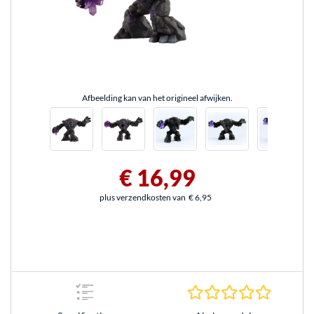
Afbeelding kan van het origineel afwijken.
€ 16,99
plus verzendkosten van
€ 6,95
0.0 sterr