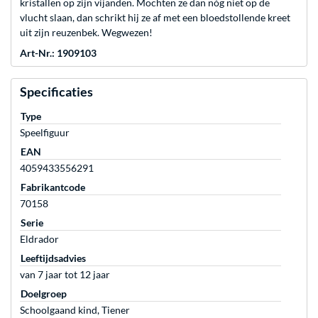
kristallen op zijn vijanden. Mochten ze dan nóg niet op de
vlucht slaan, dan schrikt hij ze af met een bloedstollende kreet
uit zijn reuzenbek. Wegwezen!
Art-Nr.: 1909103
Specificaties
Type
Speelfiguur
EAN
4059433556291
Fabrikantcode
70158
Serie
Eldrador
Leeftijdsadvies
van 7 jaar tot 12 jaar
Doelgroep
Schoolgaand kind, Tiener