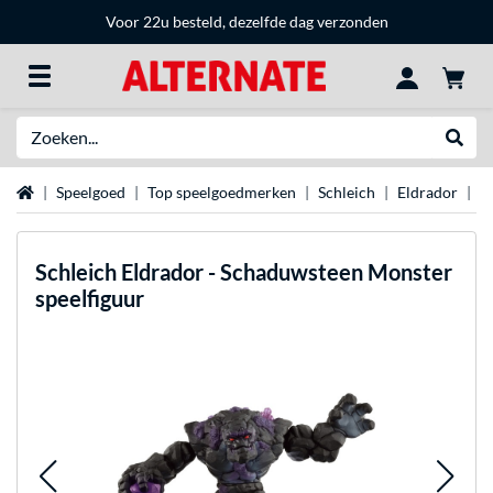
Voor 22u besteld, dezelfde dag verzonden
Zoeken
Websh
Home
Speelgoed
Top speelgoedmerken
Schleich
Eldrador
S
Schleich
Eldrador - Schaduwsteen Monster
speelfiguur