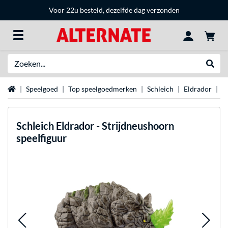
Voor 22u besteld, dezelfde dag verzonden
Zoeken
Websh
Home
Speelgoed
Top speelgoedmerken
Schleich
Eldrador
S
Schleich
Eldrador - Strijdneushoorn
speelfiguur