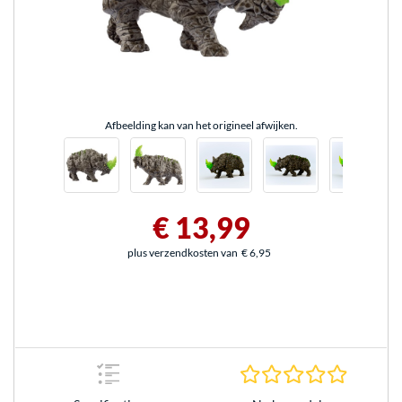
Afbeelding kan van het origineel afwijken.
€ 13,99
plus verzendkosten van
€ 6,95
0.0 sterr