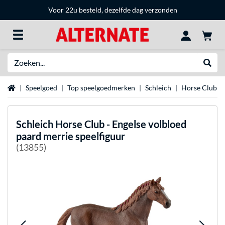
Voor 22u besteld, dezelfde dag verzonden
Zoeken
Websh
Home
Speelgoed
Top speelgoedmerken
Schleich
Horse Club
Schleich
Horse Club - Engelse volbloed
paard merrie speelfiguur
(13855)