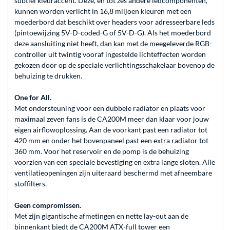
subtiel kleuraccent. Deze, en tot zes andere ledcomponenten,
kunnen worden verlicht in 16,8 miljoen kleuren met een
moederbord dat beschikt over headers voor adresseerbare leds
(pintoewijzing 5V-D-coded-G of 5V-D-G). Als het moederbord
deze aansluiting niet heeft, dan kan met de meegeleverde RGB-
controller uit twintig vooraf ingestelde lichteffecten worden
gekozen door op de speciale verlichtingsschakelaar bovenop de
behuizing te drukken.
One for All.
Met ondersteuning voor een dubbele radiator en plaats voor
maximaal zeven fans is de CA200M meer dan klaar voor jouw
eigen airflowoplossing. Aan de voorkant past een radiator tot
420 mm en onder het bovenpaneel past een extra radiator tot
360 mm. Voor het reservoir en de pomp is de behuizing
voorzien van een speciale bevestiging en extra lange sloten. Alle
ventilatieopeningen zijn uiteraard beschermd met afneembare
stoffilters.
Geen compromissen.
Met zijn gigantische afmetingen en nette lay-out aan de
binnenkant biedt de CA200M ATX-full tower een