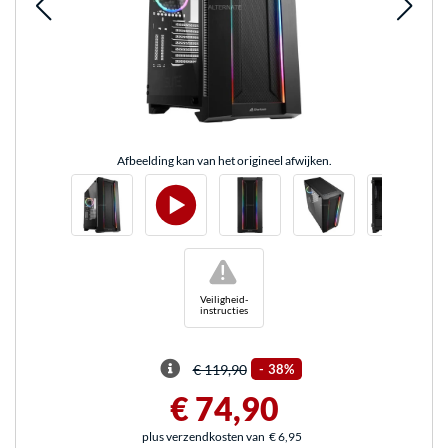
Afbeelding kan van het origineel afwijken.
!
Veiligheid-
instructies
€ 119,90
-
38%
€ 74,90
plus verzendkosten van
€ 6,95