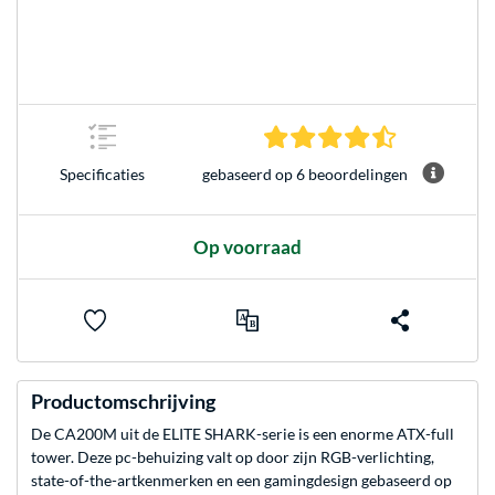
4.5 sterren g
gebaseerd op 6 beoordelingen
Specificaties
Op voorraad
Productomschrijving
De CA200M uit de ELITE SHARK-serie is een enorme ATX-full
tower. Deze pc-behuizing valt op door zijn RGB-verlichting,
state-of-the-artkenmerken en een gamingdesign gebaseerd op