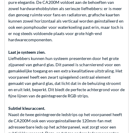
pure elegantie. De CA200M voldoet aan de behoeften van
zowel hardwarehobbyisten als serieuze liefhebbers: er is meer
dan genoeg ruimte voor fans en radiatoren, grafische kaarten
kunnen zowel horizontaal als verticaal worden geïnstalleerd en
ook een pomphouder voor waterkoeling past erin, maar toch is
er nog steeds voldoende plaats voor grote high-end
hardwarecomponenten.
Laat je systeem zien.
Liefhebbers kunnen hun systeem presenteren door het grote
zijpaneel van gehard glas. Dit paneel is scharnierend voor een
gemakkelijke toegang en een extra kwalitatieve uitstraling. Het
voorpaneel heeft een zwart spiegelend centraal element
gemaakt van gehard glas, dat licht dat in de behuizing stroomt
en eruit lekt, beperkt. Dit biedt de perfecte achtergrond voor de
fijne lijnen van de geïntegreerde RGB-strips.
Subtiel kleuraccent.
Naast de twee geïntegreerde ledstrips op het voorpaneel heeft
de CA200M ook een voorgeïnstalleerde 120mm-fan met
adresseerbare leds op het achterpaneel, wat zorgt voor een