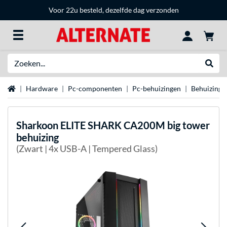
Voor 22u besteld, dezelfde dag verzonden
Zoeken
Websh
Home
Hardware
Pc-componenten
Pc-behuizingen
Behuizing 
Sharkoon
ELITE SHARK CA200M big tower
behuizing
(Zwart | 4x USB-A | Tempered Glass)