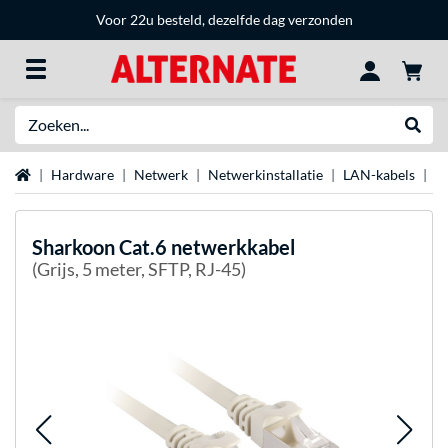
Voor 22u besteld, dezelfde dag verzonden
Zoeken
Websh
Home
Hardware
Netwerk
Netwerkinstallatie
LAN-kabels
S
Sharkoon
Cat.6 netwerkkabel
(Grijs, 5 meter, SFTP, RJ-45)