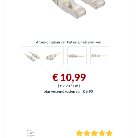
Afbeelding kan van het origineel afwijken.
€ 10,99
(
€ 2,20
/ 1 m
)
plus verzendkosten van
€ 6,95
5.0 sterren 