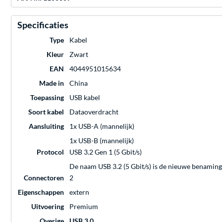
Specificaties
Type
Kabel
Kleur
Zwart
EAN
4044951015634
Made in
China
Toepassing
USB kabel
Soort kabel
Dataoverdracht
Aansluiting
1x USB-A (mannelijk)
1x USB-B (mannelijk)
Protocol
USB 3.2 Gen 1 (5 Gbit/s)
De naam USB 3.2 (5 Gbit/s) is de nieuwe benaming
Connectoren
2
Eigenschappen
extern
Uitvoering
Premium
Overige
USB 3.0