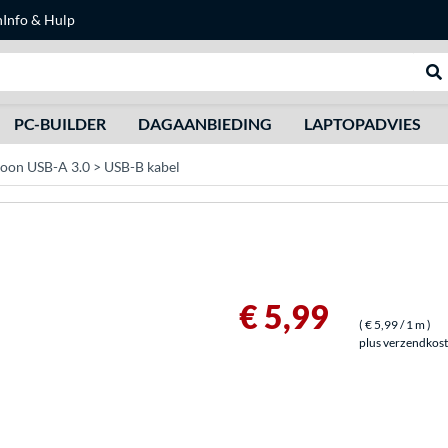
n
Info & Hulp
Zoeken
We
PC-BUILDER
DAGAANBIEDING
LAPTOPADVIES
oon USB-A 3.0 > USB-B kabel
€ 5,99
(
€ 5,99
/ 1 m
)
plus verzendkos