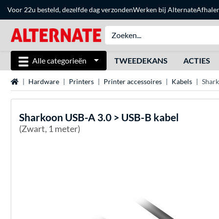
Voor 22u besteld, dezelfde dag verzonden
Werken bij Alternate
Afhale
Alle categorieën
TWEEDEKANS
ACTIES
Home
Hardware
Printers
Printer accessoires
Kabels
Shark
Sharkoon
USB-A 3.0 > USB-B kabel
(Zwart, 1 meter)