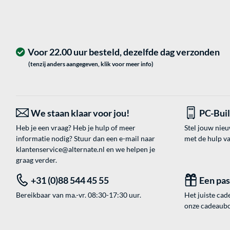
Voor 22.00 uur besteld, dezelfde dag verzonden
(tenzij anders aangegeven, klik voor meer info)
We staan klaar voor jou!
PC-Bui
Heb je een vraag? Heb je hulp of meer
Stel jouw nie
informatie nodig? Stuur dan een e-mail naar
met de hulp v
klantenservice@alternate.nl
en we helpen je
graag verder.
+31 (0)88 544 45 55
Een pa
Bereikbaar van ma.-vr. 08:30-17:30 uur.
Het juiste cade
onze cadeaubon