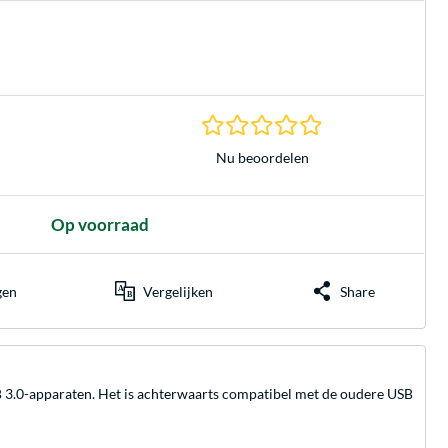
0.0 sterren gebasee
Nu beoordelen
Op voorraad
gen
Vergelijken
Share
B 3.0-apparaten. Het is achterwaarts compatibel met de oudere USB