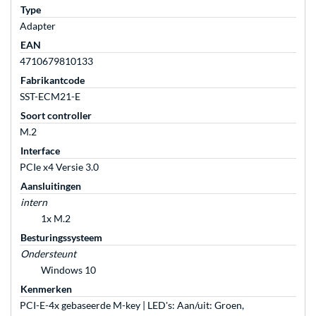
Type
Adapter
EAN
4710679810133
Fabrikantcode
SST-ECM21-E
Soort controller
M.2
Interface
PCIe x4 Versie 3.0
Aansluitingen
intern
1x M.2
Besturingssysteem
Ondersteunt
Windows 10
Kenmerken
PCI-E-4x gebaseerde M-key | LED's: Aan/uit: Groen,