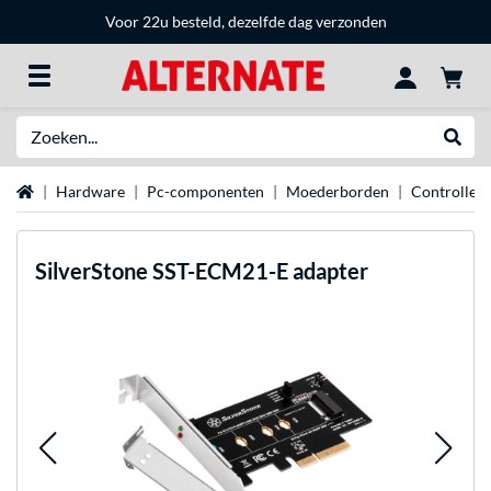
Voor 22u besteld, dezelfde dag verzonden
Zoeken
Websh
Home
Hardware
Pc-componenten
Moederborden
Controllers
SilverStone
SST-ECM21-E adapter