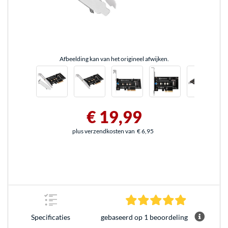
Afbeelding kan van het origineel afwijken.
€ 19,99
plus verzendkosten van
€ 6,95
5.0 sterren 
gebaseerd op 1 beoordeling
Specificaties