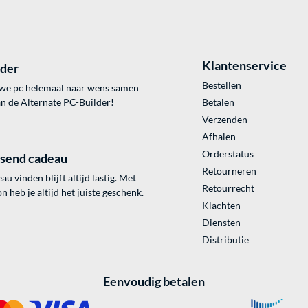
Klantenservice
lder
Bestellen
uwe pc helemaal naar wens samen
an de Alternate PC-Builder!
Betalen
Verzenden
Afhalen
Orderstatus
ssend cadeau
Retourneren
au vinden blijft altijd lastig. Met
Retourrecht
 heb je altijd het juiste geschenk.
Klachten
Diensten
Distributie
Eenvoudig betalen