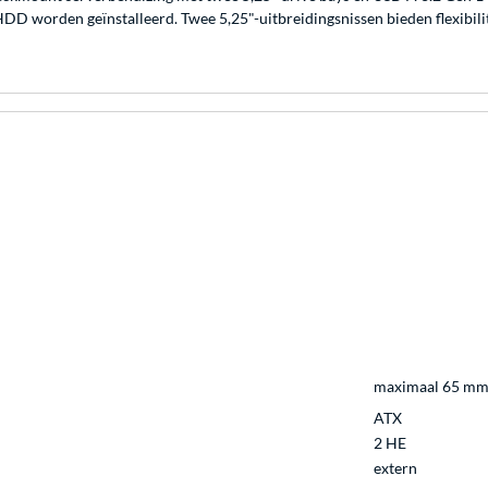
HDD worden geïnstalleerd. Twee 5,25"-uitbreidingsnissen bieden flexibili
maximaal 65 m
ATX
2 HE
extern