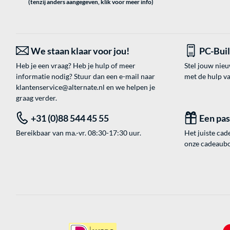
(tenzij anders aangegeven, klik voor meer info)
We staan klaar voor jou!
PC-Bui
Heb je een vraag? Heb je hulp of meer
Stel jouw nie
informatie nodig? Stuur dan een e-mail naar
met de hulp v
klantenservice@alternate.nl
en we helpen je
graag verder.
+31 (0)88 544 45 55
Een pa
Bereikbaar van ma.-vr. 08:30-17:30 uur.
Het juiste cade
onze cadeaubon