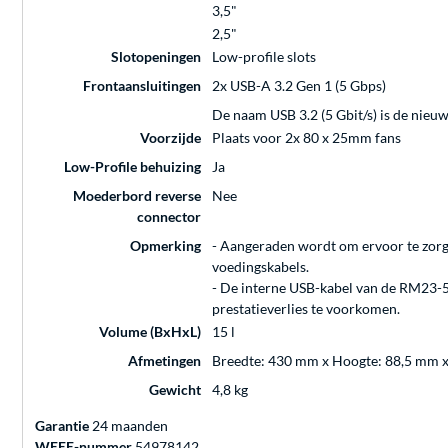
3,5"
2,5"
Slotopeningen
Low-profile slots
Frontaansluitingen
2x USB-A 3.2 Gen 1 (5 Gbps)
De naam USB 3.2 (5 Gbit/s) is de nieu
Voorzijde
Plaats voor 2x 80 x 25mm fans
Low-Profile behuizing
Ja
Moederbord reverse
Nee
connector
Opmerking
- Aangeraden wordt om ervoor te zorge
voedingskabels.
- De interne USB-kabel van de RM23-5
prestatieverlies te voorkomen.
Volume (BxHxL)
15 l
Afmetingen
Breedte: 430 mm x Hoogte: 88,5 mm x
Gewicht
4,8 kg
Garantie
24 maanden
WEEE-nummer
54978142