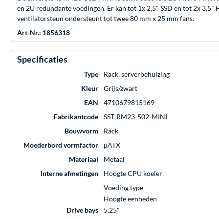
en 2U redundante voedingen. Er kan tot 1x 2,5" SSD en tot 2x 3,5" 
ventilatorsteun ondersteunt tot twee 80 mm x 25 mm fans.
Art-Nr.: 1856318
Specificaties
Type
Rack, serverbehuizing
Kleur
Grijs/zwart
EAN
4710679815169
Fabrikantcode
SST-RM23-502-MINI
Bouwvorm
Rack
Moederbord vormfactor
µATX
Materiaal
Metaal
Interne afmetingen
Hoogte CPU koeler
Voeding type
Hoogte eenheden
Drive bays
5,25"