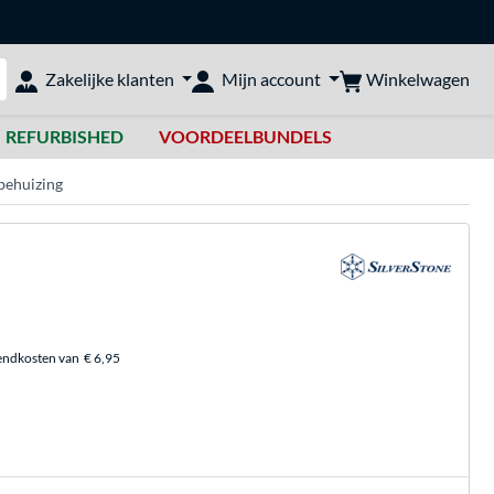
Winkelwagen
Zakelijke klanten
Mijn account
bshop doorzoeken
REFURBISHED
VOORDEELBUNDELS
behuizing
endkosten van
€ 6,95