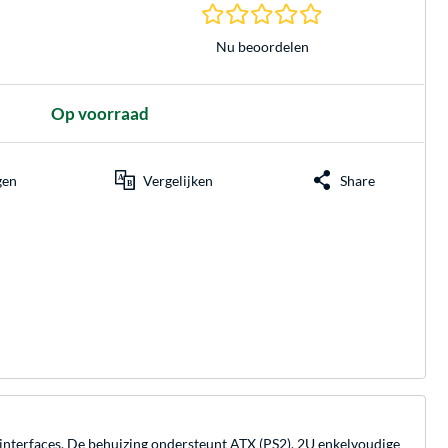
0.0 sterren gebasee
Nu beoordelen
Op voorraad
gen
Vergelijken
Share
nterfaces. De behuizing ondersteunt ATX (PS2), 2U enkelvoudige