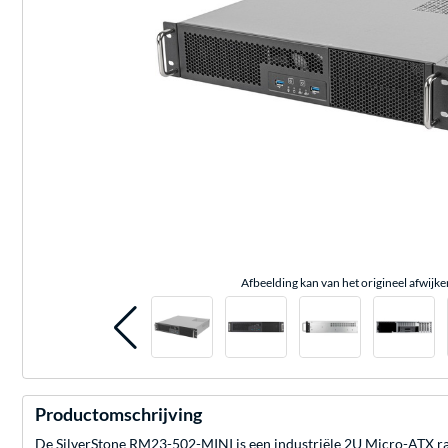
Afbeelding kan van het origineel afwijke
Productomschrijving
De SilverStone RM23-502-MINI is een industriële 2U Micro-ATX ra