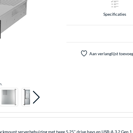
Specificaties
Aan verlanglijst toevoe
n.
ckmount serverbehuizing met twee 5,25" drive bays en USB-A 3.2 Gen 1 i