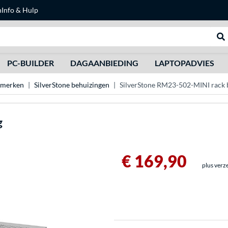
n
Info & Hulp
Zoeken
We
PC-BUILDER
DAGAANBIEDING
LAPTOPADVIES
 merken
SilverStone behuizingen
SilverStone RM23-502-MINI rack 
g
€ 169,90
plus verz