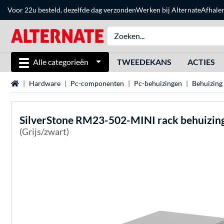
Voor 22u besteld, dezelfde dag verzonden
Werken bij Alternate
Afhale
Alle categorieën
TWEEDEKANS
ACTIES
Home
Hardware
Pc-componenten
Pc-behuizingen
Behuizing
SilverStone
RM23-502-MINI rack behuizin
(Grijs/zwart)