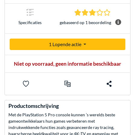
3.0 sterren 
gebaseerd op 1 beoordeling
Specificaties
1 Lopende actie
Niet op voorraad, geen informatie beschikbaar
Productomschrijving
Met de PlayStation 5 Pro console kunnen ’s werelds beste
gameontwikkelaars hun games verbeteren met
indrukwekkende functies zoals geavanceerde ray tracing,
haarscherpe beeldkwaliteit voor je 4K-TV en gameplay met