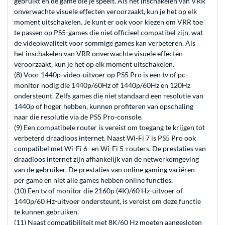
gebruikt en de game die je speelt. Als het inschakelen van VRR
onverwachte visuele effecten veroorzaakt, kun je het op elk
moment uitschakelen. Je kunt er ook voor kiezen om VRR toe
te passen op PS5-games die niet officieel compatibel zijn, wat
de videokwaliteit voor sommige games kan verbeteren. Als
het inschakelen van VRR onverwachte visuele effecten
veroorzaakt, kun je het op elk moment uitschakelen.
(8) Voor 1440p-video-uitvoer op PS5 Pro is een tv of pc-
monitor nodig die 1440p/60Hz of 1440p/60Hz en 120Hz
ondersteunt. Zelfs games die niet standaard een resolutie van
1440p of hoger hebben, kunnen profiteren van opschaling
naar die resolutie via de PS5 Pro-console.
(9) Een compatibele router is vereist om toegang te krijgen tot
verbeterd draadloos internet. Naast Wi-Fi 7 is PS5 Pro ook
compatibel met Wi-Fi 6- en Wi-Fi 5-routers. De prestaties van
draadloos internet zijn afhankelijk van de netwerkomgeving
van de gebruiker. De prestaties van online gaming variëren
per game en niet alle games hebben online functies.
(10) Een tv of monitor die 2160p (4K)/60 Hz-uitvoer of
1440p/60 Hz-uitvoer ondersteunt, is vereist om deze functie
te kunnen gebruiken.
(11) Naast compatibiliteit met 8K/60 Hz moeten aangesloten