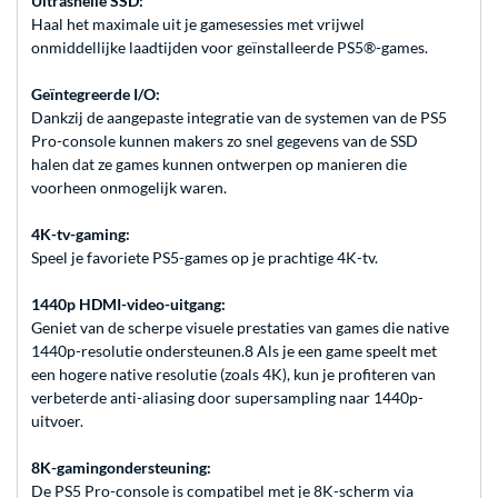
Ultrasnelle SSD:
Haal het maximale uit je gamesessies met vrijwel
onmiddellijke laadtijden voor geïnstalleerde PS5®-games.
Geïntegreerde I/O:
Dankzij de aangepaste integratie van de systemen van de PS5
Pro-console kunnen makers zo snel gegevens van de SSD
halen dat ze games kunnen ontwerpen op manieren die
voorheen onmogelijk waren.
4K-tv-gaming:
Speel je favoriete PS5-games op je prachtige 4K-tv.
1440p HDMI-video-uitgang:
Geniet van de scherpe visuele prestaties van games die native
1440p-resolutie ondersteunen.8 Als je een game speelt met
een hogere native resolutie (zoals 4K), kun je profiteren van
verbeterde anti-aliasing door supersampling naar 1440p-
uitvoer.
8K-gamingondersteuning:
De PS5 Pro-console is compatibel met je 8K-scherm via