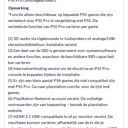
PS5 Pro consolegebruikers.
Opmerking
*Functie alleen beschikbaar op bepaalde PS5-games die zijn
verbeterd voor PS5 Pro in vergelijking met PS5. De
verbeterde functies van PS5 Pro variëren per game.
(2) 3D-audio via ingebouwde tv-luidsprekers of analoge/USB-
stereohoofdtelefoon. Installatie vereist.
(3) Een deel van de SSD is gereserveerd voor systeemsoftware
en andere functies, waardoor de beschikbare SSD-capaciteit
kan variëren.
(4) Internetverbinding vereist om de discdrive en PS5 Pro-
console te koppelen tijdens de installatie.
(5) Er zijn een klein aantal PS4-games die niet compatibel zijn
met PS5 Pro. Ga naar playstation.com/bc voor de lijst met
games.
(6) PlayStation Network-account vereist. De volledige
voorwaarden zijn van toepassing – bezoek de playstation
website.
(7) HDMI 2.1 VRR-compatibele tv of pc-monitor vereist. De
resultaten kunnen variëren, afhankelijk van de tv die je