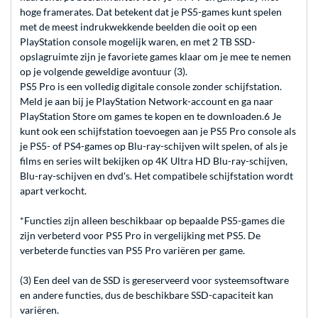
hoge framerates. Dat betekent dat je PS5-games kunt spelen
met de meest indrukwekkende beelden die ooit op een
PlayStation console mogelijk waren, en met 2 TB SSD-
opslagruimte zijn je favoriete games klaar om je mee te nemen
op je volgende geweldige avontuur (3).
PS5 Pro is een volledig digitale console zonder schijfstation.
Meld je aan bij je PlayStation Network-account en ga naar
PlayStation Store om games te kopen en te downloaden.6 Je
kunt ook een schijfstation toevoegen aan je PS5 Pro console als
je PS5- of PS4-games op Blu-ray-schijven wilt spelen, of als je
films en series wilt bekijken op 4K Ultra HD Blu-ray-schijven,
Blu-ray-schijven en dvd's. Het compatibele schijfstation wordt
apart verkocht.
*Functies zijn alleen beschikbaar op bepaalde PS5-games die
zijn verbeterd voor PS5 Pro in vergelijking met PS5. De
verbeterde functies van PS5 Pro variëren per game.
(3) Een deel van de SSD is gereserveerd voor systeemsoftware
en andere functies, dus de beschikbare SSD-capaciteit kan
variëren.