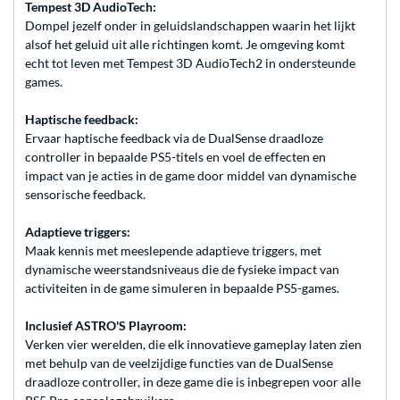
Tempest 3D AudioTech:
Dompel jezelf onder in geluidslandschappen waarin het lijkt
alsof het geluid uit alle richtingen komt. Je omgeving komt
echt tot leven met Tempest 3D AudioTech2 in ondersteunde
games.
Haptische feedback:
Ervaar haptische feedback via de DualSense draadloze
controller in bepaalde PS5-titels en voel de effecten en
impact van je acties in de game door middel van dynamische
sensorische feedback.
Adaptieve triggers:
Maak kennis met meeslepende adaptieve triggers, met
dynamische weerstandsniveaus die de fysieke impact van
activiteiten in de game simuleren in bepaalde PS5-games.
Inclusief ASTRO'S Playroom:
Verken vier werelden, die elk innovatieve gameplay laten zien
met behulp van de veelzijdige functies van de DualSense
draadloze controller, in deze game die is inbegrepen voor alle