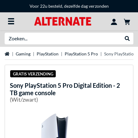
Voor 22u besteld, dezelfde dag verzonden
Zoeken
Websh
Home
Gaming
PlayStation
PlayStation 5 Pro
Sony PlayStation 
GRATIS VERZENDING
Sony
PlayStation 5 Pro Digital Edition - 2
TB game console
(Wit/zwart)