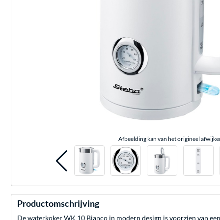
Afbeelding kan van het origineel afwijke
Productomschrijving
De waterkoker WK 10 Bianco in modern design is voorzien van een 