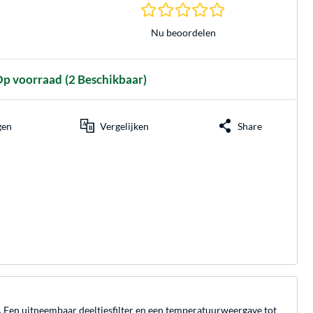
0.0 sterren gebasee
Nu beoordelen
p voorraad
(2 Beschikbaar)
gen
Vergelijken
Share
 Een uitneembaar deeltjesfilter en een temperatuurweergave tot