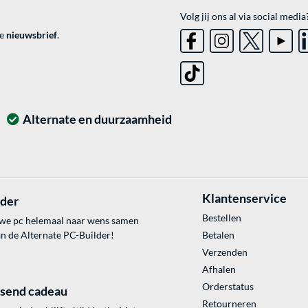
Volg jij ons al via social media
ve
nieuwsbrief
.
Alternate en duurzaamheid
Klantenservice
lder
Bestellen
uwe pc helemaal naar wens samen
an de Alternate PC-Builder!
Betalen
Verzenden
Afhalen
Orderstatus
ssend cadeau
Retourneren