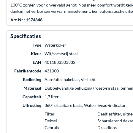
100°C zorgen voor onvervalst genot. Nog meer comfort wordt gebo
dankzij het verborgen verwarmingselement. Een automatische uitsch
Art-Nr.: 1574848
Specificaties
Type
Waterkoker
Kleur
Wit/roestvrij staal
EAN
4011833303332
Fabrikantcode
431000
Bediening
Aan-/uitschakelaar, Verlicht
Materiaal
Dubbelwandige behuizing (roestvrij staal binnen
Capaciteit
1,7 liter
Uitrusting
360° draaibare basis, Waterniveau-indicator
Filter
Deeltjesfilter, uit
Deksel
Scharnierend dekse
Gebruik
Draadloos