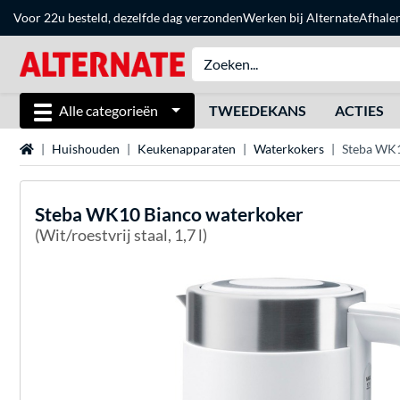
Voor 22u besteld, dezelfde dag verzonden
Werken bij Alternate
Afhale
Alle categorieën
TWEEDEKANS
ACTIES
Home
Huishouden
Keukenapparaten
Waterkokers
Steba WK1
Steba
WK10 Bianco waterkoker
(Wit/roestvrij staal, 1,7 l)