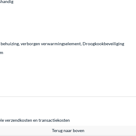
shandig
 behuizing, verborgen verwarmingselement, Droogkookbeveiliging
cm
ele
verzendkosten
en
transactiekosten
Terug naar boven