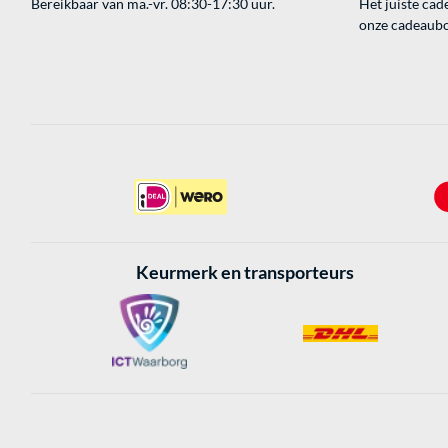
Bereikbaar van ma.-vr. 08:30-17:30 uur.
Het juiste cade
onze cadeaubon
Keurmerk en transporteurs