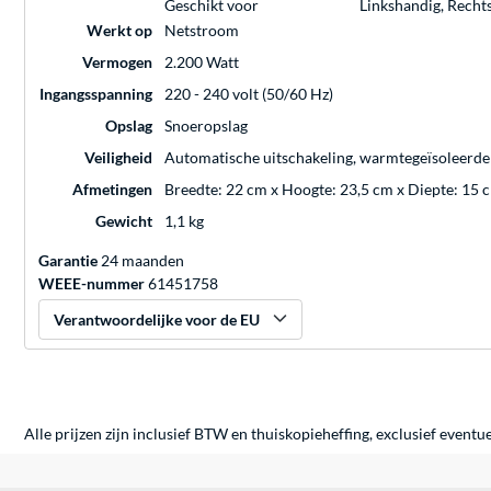
Geschikt voor
Linkshandig, Recht
Werkt op
Netstroom
Vermogen
2.200 Watt
Ingangsspanning
220 - 240 volt (50/60 Hz)
Opslag
Snoeropslag
Veiligheid
Automatische uitschakeling, warmtegeïsoleerde
Afmetingen
Breedte: 22 cm x Hoogte: 23,5 cm x Diepte: 15 
Gewicht
1,1 kg
Garantie
24 maanden
WEEE-nummer
61451758
Verantwoordelijke voor de EU
Alle prijzen zijn inclusief BTW en thuiskopieheffing, exclusief eventu