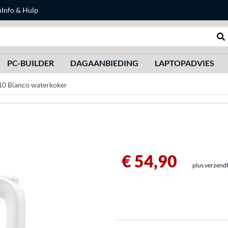
n
Info & Hulp
Zoeken
We
PC-BUILDER
DAGAANBIEDING
LAPTOPADVIES
0 Bianco waterkoker
€ 54,90
plus verzend