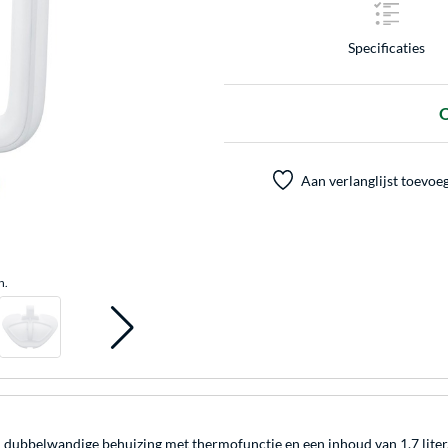
Specificaties
O
Aan verlanglijst toevoe
n.
dubbelwandige behuizing met thermofunctie en een inhoud van 1,7 liter.