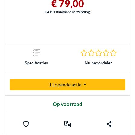
€ 79,00
Gratis standaard verzending
0.0 sterr
Nu beoordelen
Specificaties
1 Lopende actie
Op voorraad