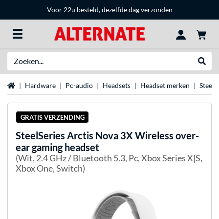
Voor 22u besteld, dezelfde dag verzonden
Zoeken
Websh
Home
Hardware
Pc-audio
Headsets
Headset merken
Steels
GRATIS VERZENDING
SteelSeries
Arctis Nova 3X Wireless over-
ear gaming headset
(Wit, 2.4 GHz / Bluetooth 5.3, Pc, Xbox Series X|S,
Xbox One, Switch)