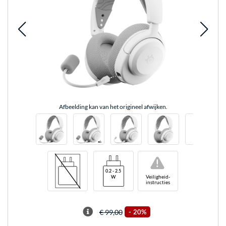
Afbeelding kan van het origineel afwijken.
!
Veiligheid-
instructies
€ 99,00
-
20%