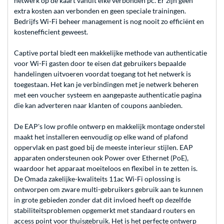
netwerk op de kaart vanuit elke verbonden pc. Er zijn geen
extra kosten aan verbonden en geen speciale trainingen.
Bedrijfs Wi-Fi beheer management is nog nooit zo efficiënt en
kostenefficient geweest.
Captive portal biedt een makkelijke methode van authenticatie
voor Wi-Fi gasten door te eisen dat gebruikers bepaalde
handelingen uitvoeren voordat toegang tot het netwerk is
toegestaan. Het kan je verbindingen met je netwerk beheren
met een voucher systeem en aangepaste authenticatie pagina
die kan adverteren naar klanten of coupons aanbieden.
De EAP's low profile ontwerp en makkelijk montage onderstel
maakt het installeren eenvoudig op elke wand of plafond
oppervlak en past goed bij de meeste interieur stijlen. EAP
apparaten ondersteunen ook Power over Ethernet (PoE),
waardoor het apparaat moeiteloos en flexibel in te zetten is.
De Omada zakelijke-kwaliteits 11ac Wi-Fi oplossing is
ontworpen om zware multi-gebruikers gebruik aan te kunnen
in grote gebieden zonder dat dit invloed heeft op dezelfde
stabiliteitsproblemen opgemerkt met standaard routers en
access point voor thuisgebruik. Het is het perfecte ontwerp