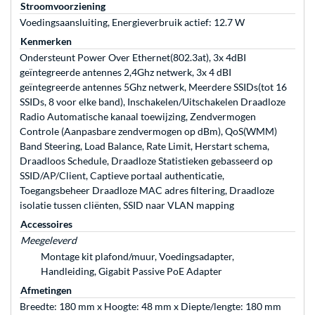
Stroomvoorziening
Voedingsaansluiting, Energieverbruik actief: 12.7 W
Kenmerken
Ondersteunt Power Over Ethernet(802.3at), 3x 4dBI
geïntegreerde antennes 2,4Ghz netwerk, 3x 4 dBI
geïntegreerde antennes 5Ghz netwerk, Meerdere SSIDs(tot 16
SSIDs, 8 voor elke band), Inschakelen/Uitschakelen Draadloze
Radio Automatische kanaal toewijzing, Zendvermogen
Controle (Aanpasbare zendvermogen op dBm), QoS(WMM)
Band Steering, Load Balance, Rate Limit, Herstart schema,
Draadloos Schedule, Draadloze Statistieken gebasseerd op
SSID/AP/Client, Captieve portaal authenticatie,
Toegangsbeheer Draadloze MAC adres filtering, Draadloze
isolatie tussen cliënten, SSID naar VLAN mapping
Accessoires
Meegeleverd
Montage kit plafond/muur, Voedingsadapter,
Handleiding, Gigabit Passive PoE Adapter
Afmetingen
Breedte: 180 mm x Hoogte: 48 mm x Diepte/lengte: 180 mm