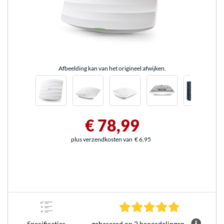
Afbeelding kan van het origineel afwijken.
€ 78,99
plus verzendkosten van
€ 6,95
5.0 sterren g
gebaseerd op 2 beoordelingen
Specificaties