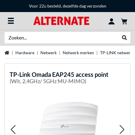
Voor 22u besteld, dezelfde dag verzonden
Zoeken
Websh
Home
Hardware
Netwerk
Netwerk merken
TP-LINK netwerka
TP-Link
Omada EAP245 access point
(Wit, 2,4GHz/ 5GHz MU-MIMO)