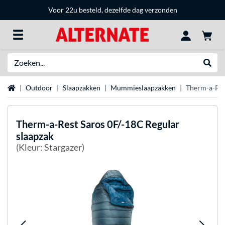
Voor 22u besteld, dezelfde dag verzonden
Zoeken
Websh
Home
Outdoor
Slaapzakken
Mummieslaapzakken
Therm-a-Res
Therm-a-Rest
Saros 0F/-18C Regular
slaapzak
(Kleur: Stargazer)