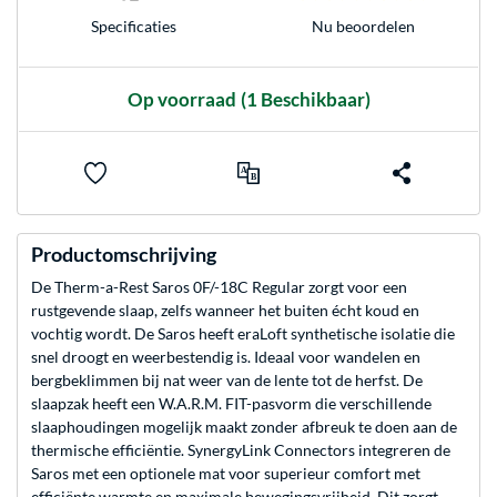
Nu beoordelen
Specificaties
Op voorraad
(1 Beschikbaar)
Productomschrijving
De Therm-a-Rest Saros 0F/-18C Regular zorgt voor een
rustgevende slaap, zelfs wanneer het buiten écht koud en
vochtig wordt. De Saros heeft eraLoft synthetische isolatie die
snel droogt en weerbestendig is. Ideaal voor wandelen en
bergbeklimmen bij nat weer van de lente tot de herfst. De
slaapzak heeft een W.A.R.M. FIT-pasvorm die verschillende
slaaphoudingen mogelijk maakt zonder afbreuk te doen aan de
thermische efficiëntie. SynergyLink Connectors integreren de
Saros met een optionele mat voor superieur comfort met
efficiënte warmte en maximale bewegingsvrijheid. Dit zorgt