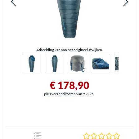
Afbeelding kan van het origineel afwijken.
€ 178,90
plus verzendkosten van
€ 6,95
0.0 sterr