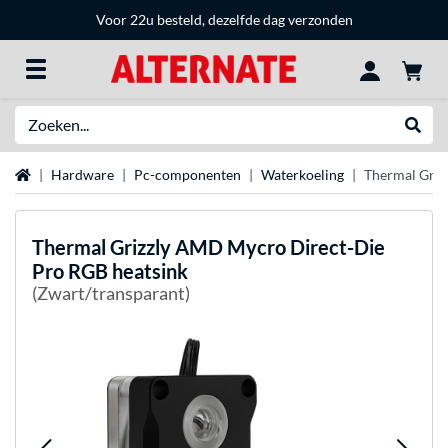
Voor 22u besteld, dezelfde dag verzonden
Zoeken
Websh
Home
Hardware
Pc-componenten
Waterkoeling
Thermal Griz
Thermal Grizzly
AMD Mycro Direct-Die
Pro RGB heatsink
(Zwart/transparant)