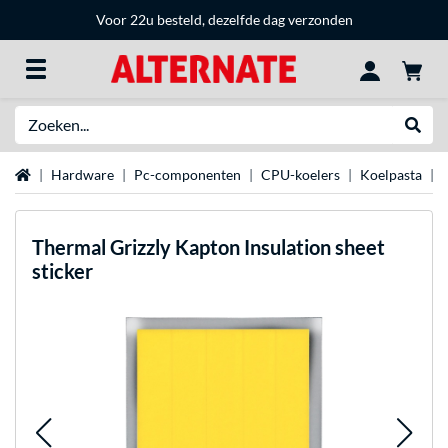
Voor 22u besteld, dezelfde dag verzonden
Zoeken
Websh
Home
Hardware
Pc-componenten
CPU-koelers
Koelpasta
Thermal Grizzly
Kapton Insulation sheet
sticker