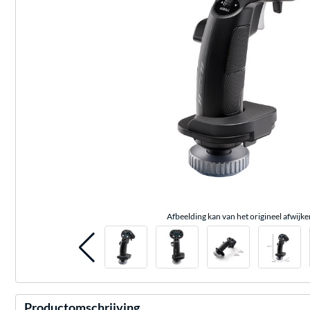
Afbeelding kan van het origineel afwijke
Productomschrijving