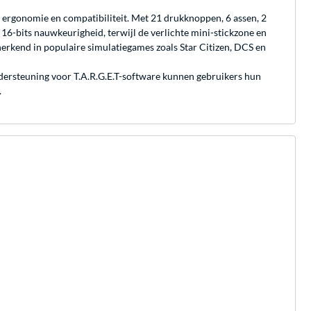
ergonomie en compatibiliteit. Met 21 drukknoppen, 6 assen, 2
r 16-bits nauwkeurigheid, terwijl de verlichte mini-stickzone en
rkend in populaire simulatiegames zoals Star Citizen, DCS en
ndersteuning voor T.A.R.G.E.T-software kunnen gebruikers hun
.