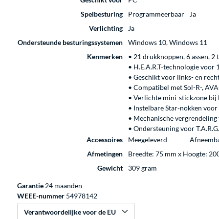
Spelbesturing
Programmeerbaar
Ja
Verlichting
Ja
Ondersteunde besturingssystemen
Windows 10, Windows 11
Kenmerken
• 21 drukknoppen, 6 assen, 2 t
• H.E.A.R.T-technologie voor 1
• Geschikt voor links- en rec
• Compatibel met Sol-R-, AVA
• Verlichte mini-stickzone bij
• Instelbare Star-nokken voor
• Mechanische vergrendeling 
• Ondersteuning voor T.A.R.G.
Accessoires
Meegeleverd
Afneembar
Afmetingen
Breedte: 75 mm x Hoogte: 20
Gewicht
309 gram
Garantie
24 maanden
WEEE-nummer
54978142
Verantwoordelijke voor de EU