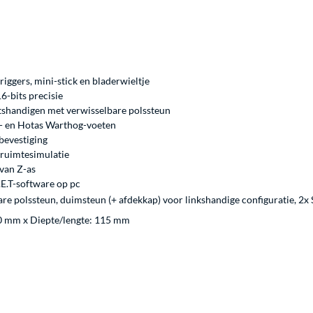
riggers, mini-stick en bladerwieltje
6-bits precisie
htshandigen met verwisselbare polssteun
- en Hotas Warthog-voeten
 bevestiging
 ruimtesimulatie
van Z-as
E.T-software op pc
e polssteun, duimsteun (+ afdekkap) voor linkshandige configuratie, 2x 
0 mm x Diepte/lengte: 115 mm