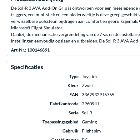
De Sol-R 3 AVA Add-On Grip is ontworpen voor een meeslepende rui
triggers, een mini-stick en een bladerwieltje is deze greep geschikt
verwisselbare polssteun bijdragen aan comfort en gebruiksgemak. 
Microsoft Flight Simulator.
Dankzij de mechanische vergrendeling van de Z-as en de instelbare
instellingen eenvoudig opslaan en uitbreiden. De Sol-R 3 AVA Add-O
Art-Nr.: 100146891
Specificaties
Type
Joystick
Kleur
Zwart
EAN
3362932916765
Fabrikantcode
2960941
Serie
Sol-R
Toepassingsgebied
Gaming
Gebruik
Flight sim
Geschikt voor
PC