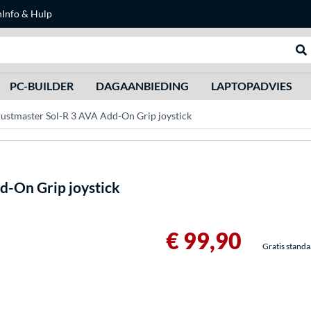
n
Info & Hulp
Zoeken
We
PC-BUILDER
DAGAANBIEDING
LAPTOPADVIES
ustmaster Sol-R 3 AVA Add-On Grip joystick
d-On Grip joystick
€ 99,90
Gratis stand