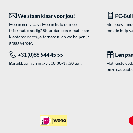
We staan klaar voor jou!
PC-Bui
Heb je een vraag? Heb je hulp of meer
Stel jouw nie
informatie nodig? Stuur dan een e-mail naar
met de hulp v
klantenservice@alternate.nl
en we helpen je
graag verder.
+31 (0)88 544 45 55
Een pa
Bereikbaar van ma.-vr. 08:30-17:30 uur.
Het juiste cade
onze cadeaubon