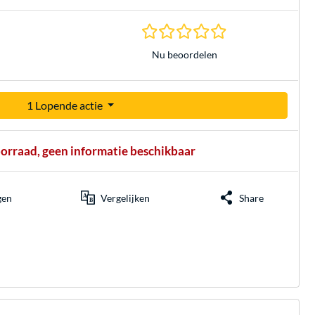
0.0 sterren gebasee
Nu beoordelen
1 Lopende actie
oorraad, geen informatie beschikbaar
gen
Vergelijken
Share