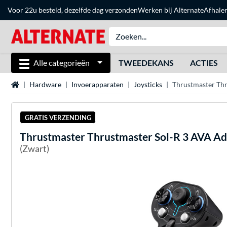
Voor 22u besteld, dezelfde dag verzonden
Werken bij Alternate
Afhale
Alle categorieën
TWEEDEKANS
ACTIES
Home
Hardware
Invoerapparaten
Joysticks
Thrustmaster Thr
GRATIS VERZENDING
Thrustmaster
Thrustmaster Sol-R 3 AVA Ad
(Zwart)