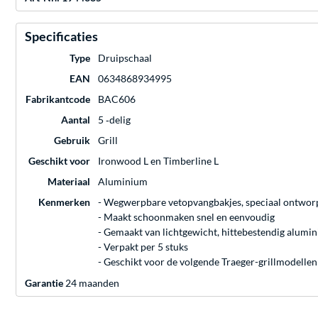
Specificaties
Type
Druipschaal
EAN
0634868934995
Fabrikantcode
BAC606
Aantal
5 ‐delig
Gebruik
Grill
Geschikt voor
Ironwood L en Timberline L
Materiaal
Aluminium
Kenmerken
- Wegwerpbare vetopvangbakjes, speciaal ontworpe
- Maakt schoonmaken snel en eenvoudig
- Gemaakt van lichtgewicht, hittebestendig alumi
- Verpakt per 5 stuks
- Geschikt voor de volgende Traeger-grillmodellen
Garantie
24 maanden