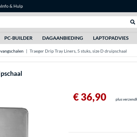
n
Info & Hulp
Zoeken
We
PC-BUILDER
DAGAANBIEDING
LAPTOPADVIES
vangschalen
Traeger Drip Tray Liners, 5 stuks, size D druipschaal
uipschaal
€ 36,90
plus verzend