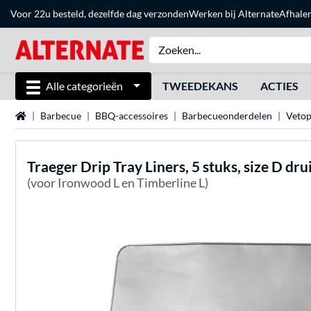
Voor 22u besteld, dezelfde dag verzonden
Werken bij Alternate
Afhale
Alle categorieën
TWEEDEKANS
ACTIES
Home
Barbecue
BBQ-accessoires
Barbecueonderdelen
Vetop
Traeger
Drip Tray Liners, 5 stuks, size D dr
(voor Ironwood L en Timberline L)