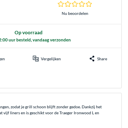
0.0 sterren gebasee
Nu beoordelen
Op voorraad
2:00 uur besteld, vandaag verzonden
gen
Vergelijken
Share
en, zodat je grill schoon blijft zonder gedoe. Dankzij het
at vijf liners en is geschikt voor de Traeger Ironwood L en