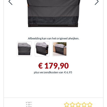
Afbeelding kan van het origineel afwijken.
€ 179,90
plus verzendkosten van
€ 6,95
0.0 sterr