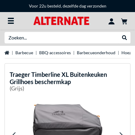
Voor 22u besteld, dezelfde dag verzonden
Zoeken
Websh
Home
Barbecue
BBQ-accessoires
Barbecueonderhoud
Hoeze
Traeger
Timberline XL Buitenkeuken
Grillhoes beschermkap
(Grijs)