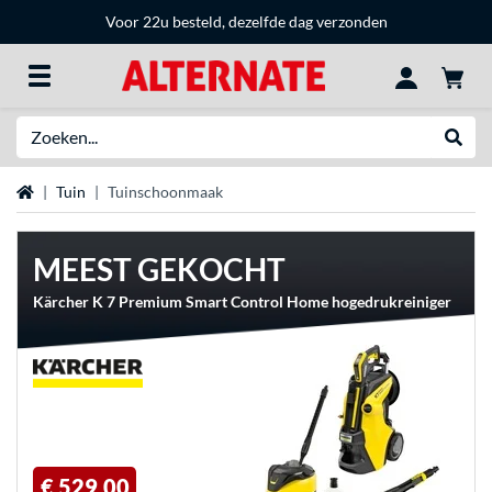
Voor 22u besteld, dezelfde dag verzonden
Zoeken
Websh
Home
Tuin
Tuinschoonmaak
MEEST GEKOCHT
Kärcher K 7 Premium Smart Control Home hogedrukreiniger
€ 529,00