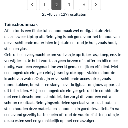
1
2
3
6
…
25-48 van 129 resultaten
Tuinschoonmaak
Af en toe is een flinke tuinschoonmaak wel nodig. Je tuin ziet er
daarna weer tiptop uit. Reiniging is ook goed voor het behoud van
de verschillende materialen in je tuin en rond je huis, zoals hout,
steen en glas.
Gebruik een veegmachine om vuil van je oprit, terras, stoep, enz. te
verwijderen. Je hebt voortaan geen bezem of stoffer en blik meer
nodig, want een veegmachine werkt gemakkelijk en efficiënt. Met
een hogedrukreiniger reinig je snel grote oppervlakken door de
kracht van water. Ook zijn er verschillende accessoires, zoals
mondstukken, borstels en slangen, verkrijgbaar om jouw apparaat
uit te breiden. Als je een hogedrukreiniger gebruikt in combinatie
met een tuinschoonmaakmiddel, dan zorgt dit voor een extra
schoon resultaat. Reinigingsmiddelen speciaal voor o.a. hout en
steen houden deze materialen schoon en in goede kwaliteit. En na
een avond gezellig barbecueën of rond de vuurkorf zitten, ruim je
de asresten snel en gemakkelijk op met een aszuiger.