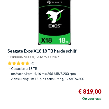
Seagate
Exos X18 18 TB harde schijf
ST18000NM000J, SATA/600, 24/7
(4)
Capaciteit: 18 TB
ms/cache/rpm: 4,16 ms/256 MB/7.200 rpm
Aansluiting: 1x 15-pins aansluiting, 1x SATA/600
€ 819,00
Op voorraad