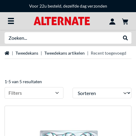
Voor 22u besteld, dezelfde dag verzonden
Zoeken
Websh
Home
Tweedekans
Tweedekans artikelen
Recent toegevoegd
1-5 van 5 resultaten
Sorteren
Filters