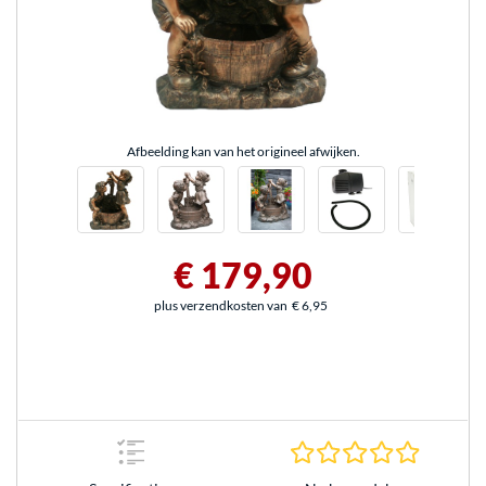
Afbeelding kan van het origineel afwijken.
€ 179,90
plus verzendkosten van
€ 6,95
0.0 sterr