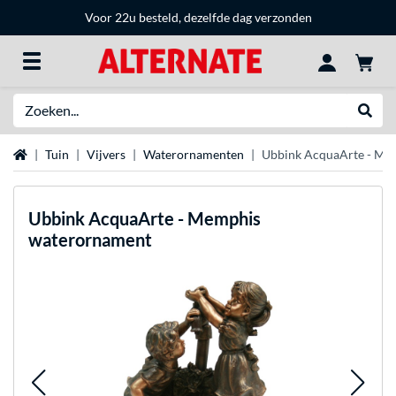
Voor 22u besteld, dezelfde dag verzonden
Zoeken
Websh
Home
Tuin
Vijvers
Waterornamenten
Ubbink AcquaArte - Me
Ubbink
AcquaArte - Memphis
waterornament