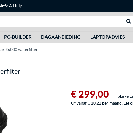
n
Info & Hulp
Zoeken
We
PC-BUILDER
DAGAANBIEDING
LAPTOPADVIES
ter 36000 waterfilter
erfilter
€ 299,00
plus verz
Of vanaf € 10,22 per maand.
Let o