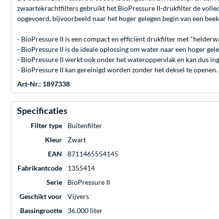
zwaartekrachtfilters gebruikt het BioPressure II-drukfilter de vol
opgevoerd, bijvoorbeeld naar het hoger gelegen begin van een beek
- BioPressure II is een compact en efficiënt drukfilter met "helder
- BioPressure II is de ideale oplossing om water naar een hoger gel
- BioPressure II werkt ook onder het wateroppervlak en kan dus i
- BioPressure II kan gereinigd worden zonder het deksel te openen. 
Art-Nr.: 1897338
Specificaties
Filter type
Buitenfilter
Kleur
Zwart
EAN
8711465554145
Fabrikantcode
1355414
Serie
BioPressure II
Geschikt voor
Vijvers
Bassingrootte
36.000 liter