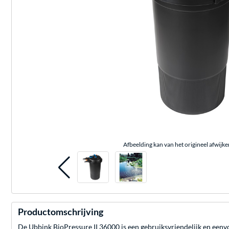
Afbeelding kan van het origineel afwijke
Productomschrijving
De Ubbink BioPressure II 36000 is een gebruiksvriendelijk en eenvou