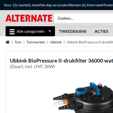
Voor 22u besteld, dezelfde dag verzonden
Werken bij Alternate
Afhale
Alle categorieën
TWEEDEKANS
ACTIES
Home
Tuin
Tuinmerken
Ubbink
Ubbink BioPressure II-drukfil
Ubbink
BioPressure II-drukfilter 36000 wat
(Zwart, Incl. UVC 36W)