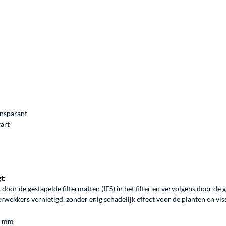
ansparant
wart
t:
t door de gestapelde filtermatten (IFS) in het filter en vervolgens door 
wekkers vernietigd, zonder enig schadelijk effect voor de planten en viss
0 mm