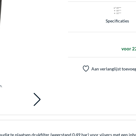
Specificaties
voor 2
Aan verlanglijst toevoe
n.
dig te plaatsen drukfilter (weerstand 0,49 bar) voor vijvers met een inho