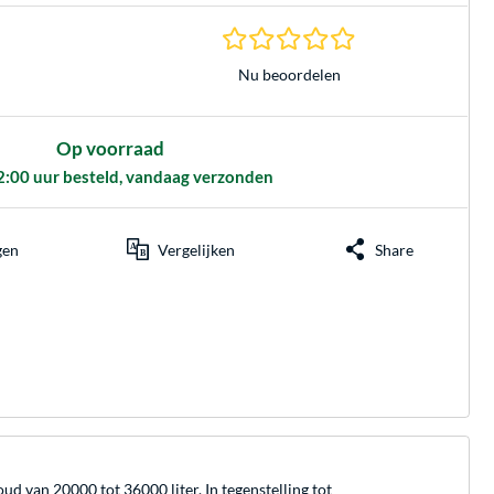
0.0 sterren gebasee
Nu beoordelen
Op voorraad
2:00 uur besteld, vandaag verzonden
gen
Vergelijken
Share
ud van 20000 tot 36000 liter. In tegenstelling tot