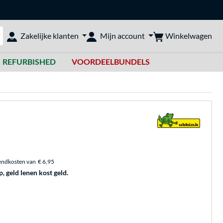
Winkelwagen
Zakelijke klanten
Mijn account
bshop doorzoeken
REFURBISHED
VOORDEELBUNDELS
endkosten van
€ 6,95
p, geld lenen kost geld.