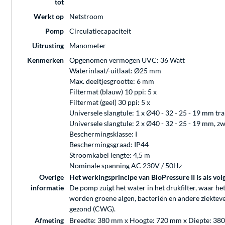
tot
Werkt op
Netstroom
Pomp
Circulatiecapaciteit
Uitrusting
Manometer
Kenmerken
Opgenomen vermogen UVC: 36 Watt
Waterinlaat/-uitlaat: Ø25 mm
Max. deeltjesgrootte: 6 mm
Filtermat (blauw) 10 ppi: 5 x
Filtermat (geel) 30 ppi: 5 x
Universele slangtule: 1 x Ø40 - 32 - 25 - 19 mm tr
Universele slangtule: 2 x Ø40 - 32 - 25 - 19 mm, z
Beschermingsklasse: I
Beschermingsgraad: IP44
Stroomkabel lengte: 4,5 m
Nominale spanning AC 230V / 50Hz
Overige
Het werkingsprincipe van BioPressure II is als volg
informatie
De pomp zuigt het water in het drukfilter, waar he
worden groene algen, bacteriën en andere ziektever
gezond (CWG).
Afmeting
Breedte: 380 mm x Hoogte: 720 mm x Diepte: 38