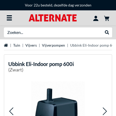
Voor 22u besteld, dezelfde dag verzonden
Zoeken
Websh
Home
Tuin
Vijvers
Vijverpompen
Ubbink Eli-Indoor pomp 600
Ubbink
Eli-Indoor pomp 600i
(Zwart)