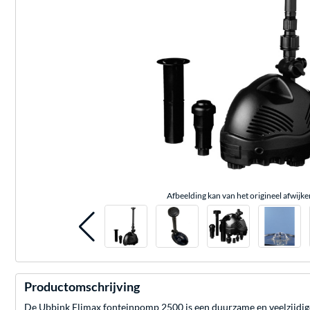
Afbeelding kan van het origineel afwijke
Productomschrijving
De Ubbink Elimax fonteinpomp 2500 is een duurzame en veelzijdig