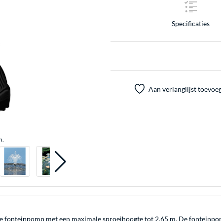
Specificaties
Aan verlanglijst toevoe
n.
e fonteinpomp met een maximale sproeihoogte tot 2,65 m. De fonteinpo