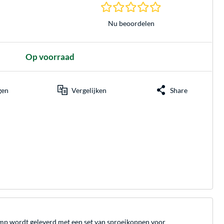
0.0 sterren gebasee
Nu beoordelen
Op voorraad
gen
Vergelijken
Share
mp wordt geleverd met een set van sproeikoppen voor