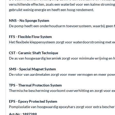
verschillende effecten, zoals een waterbel voor een kalme stromin
gebruikt weinig energie en heeft een hoog rendement.
NNS - No Sponge System
De pomp heeft een onderhoudsarm toevoersysteem, waarbij geen fil
FFS - Flexible Flow System
Het flexibele kleppensysteem zorgt voor waterdoorstroming met een
CST - Ceramic Shaft Technique
De as van hoogwaardig keramiek zorgt voor minimale wrijving en ho
SMS - Special Magnet System
De rotor van aardmetalen zorgt voor meer vermogen en meer powe
TPS - Thermal Protection System
Thermische bescherming voorkomt oververhitting en zorgt voor e
EPS - Epoxy Protected System
Pompisolatie van hoogwaardig epoxyhars zorgt voor extra besche
Art-Nr.: 1897289