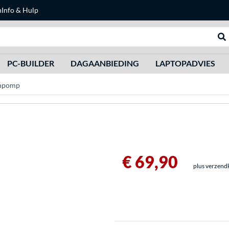
n
Info & Hulp
Zoeken
We
PC-BUILDER
DAGAANBIEDING
LAPTOPADVIES
inpomp
€ 69,90
plus verzend