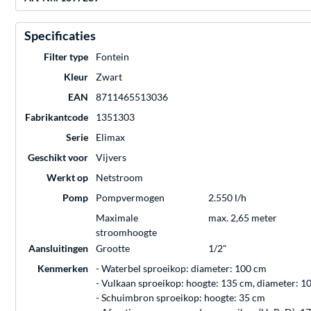
Specificaties
Filter type
Fontein
Kleur
Zwart
EAN
8711465513036
Fabrikantcode
1351303
Serie
Elimax
Geschikt voor
Vijvers
Werkt op
Netstroom
Pomp
Pompvermogen
2.550 l/h
Maximale
max. 2,65 meter
stroomhoogte
Aansluitingen
Grootte
1/2"
Kenmerken
- Waterbel sproeikop: diameter: 100 cm
- Vulkaan sproeikop: hoogte: 135 cm, diameter: 1
- Schuimbron sproeikop: hoogte: 35 cm