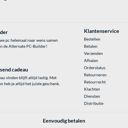
Klantenservice
lder
Bestellen
uwe pc helemaal naar wens samen
an de Alternate PC-Builder!
Betalen
Verzenden
Afhalen
Orderstatus
ssend cadeau
Retourneren
au vinden blijft altijd lastig. Met
Retourrecht
 heb je altijd het juiste geschenk.
Klachten
Diensten
Distributie
Eenvoudig betalen