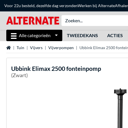
Voor 22u besteld, dezelfde dag verzonden
Werken bij Alternate
Afhale
Alle categorieën
TWEEDEKANS
ACTIES
Home
Tuin
Vijvers
Vijverpompen
Ubbink Elimax 2500 fonte
Ubbink
Elimax 2500 fonteinpomp
(Zwart)