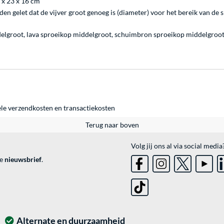
 x 23 x 16 cm
n gelet dat de vijver groot genoeg is (diameter) voor het bereik van de 
lgroot, lava sproeikop middelgroot, schuimbron sproeikop middelgroot, te
ele
verzendkosten
en
transactiekosten
Terug naar boven
Volg jij ons al via social media
ve
nieuwsbrief
.
Alternate en duurzaamheid