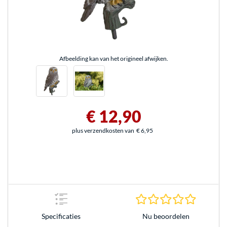
Afbeelding kan van het origineel afwijken.
€ 12,90
plus verzendkosten van
€ 6,95
0.0 sterr
Nu beoordelen
Specificaties