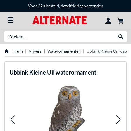
Voor 22u besteld, dezelfde dag verzonden
Zoeken
Websh
Home
Tuin
Vijvers
Waterornamenten
Ubbink Kleine Uil wate
Ubbink
Kleine Uil waterornament