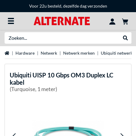
Voor 22u besteld, dezelfde dag verzonden
Zoeken
Websh
Home
Hardware
Netwerk
Netwerk merken
Ubiquiti netwerka
Ubiquiti
UISP 10 Gbps OM3 Duplex LC
kabel
(Turquoise, 1 meter)