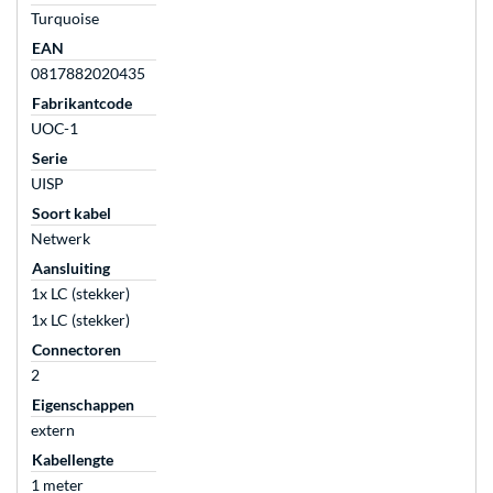
Turquoise
EAN
0817882020435
Fabrikantcode
UOC-1
Serie
UISP
Soort kabel
Netwerk
Aansluiting
1x LC (stekker)
1x LC (stekker)
Connectoren
2
Eigenschappen
extern
Kabellengte
1 meter