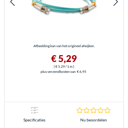
Afbeelding kan van het origineel afwijken.
€ 5,29
(
€ 5,29
/ 1 m
)
plus verzendkosten van
€ 6,95
0.0 sterr
Nu beoordelen
Specificaties