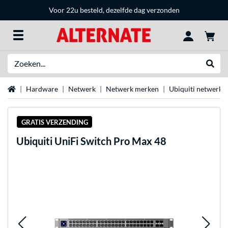
Voor 22u besteld, dezelfde dag verzonden
Zoeken
Websh
Home
Hardware
Netwerk
Netwerk merken
Ubiquiti netwerka
GRATIS VERZENDING
Ubiquiti
UniFi Switch Pro Max 48