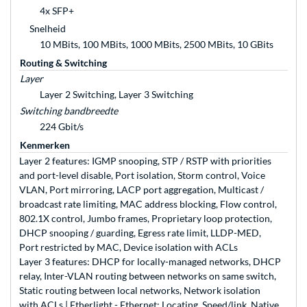
4x SFP+
Snelheid
10 MBits, 100 MBits, 1000 MBits, 2500 MBits, 10 GBits
Routing & Switching
Layer
Layer 2 Switching, Layer 3 Switching
Switching bandbreedte
224 Gbit/s
Kenmerken
Layer 2 features: IGMP snooping, STP / RSTP with priorities
and port-level disable, Port isolation, Storm control, Voice
VLAN, Port mirroring, LACP port aggregation, Multicast /
broadcast rate limiting, MAC address blocking, Flow control,
802.1X control, Jumbo frames, Proprietary loop protection,
DHCP snooping / guarding, Egress rate limit, LLDP-MED,
Port restricted by MAC, Device isolation with ACLs
Layer 3 features: DHCP for locally-managed networks, DHCP
relay, Inter-VLAN routing between networks on same switch,
Static routing between local networks, Network isolation
with ACLs | Etherlight - Ethernet: Locating, Speed/link, Native