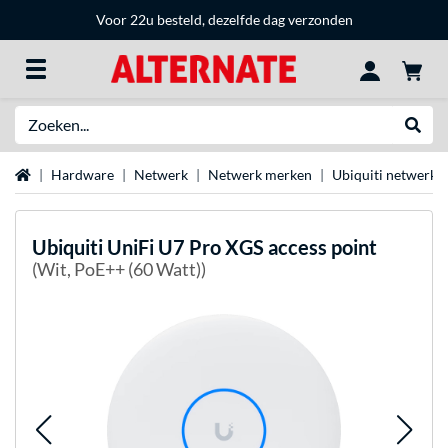
Voor 22u besteld, dezelfde dag verzonden
Zoeken
Websh
Home
Hardware
Netwerk
Netwerk merken
Ubiquiti netwerka
Ubiquiti
UniFi U7 Pro XGS access point
(Wit, PoE++ (60 Watt))