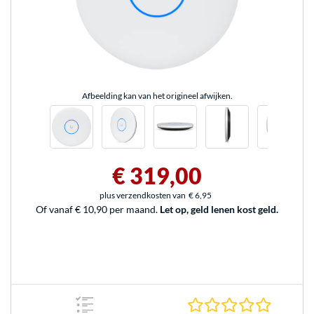
Afbeelding kan van het origineel afwijken.
€ 319,00
plus verzendkosten van
€ 6,95
Of vanaf € 10,90 per maand.
Let op, geld lenen kost geld.
0.0 sterr