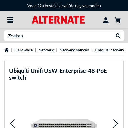
Voor 22u besteld, dezelfde dag verzonden
Zoeken
Websh
Home
Hardware
Netwerk
Netwerk merken
Ubiquiti netwerka
Ubiquiti
Unifi USW-Enterprise-48-PoE
switch