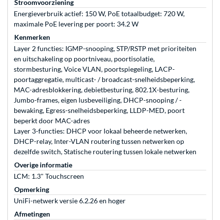
Stroomvoorziening
Energieverbruik actief: 150 W, PoE totaalbudget: 720 W,
maximale PoE levering per poort: 34.2 W
Kenmerken
Layer 2 functies: IGMP-snooping, STP/RSTP met prioriteiten
en uitschakeling op poortniveau, poortisolatie,
stormbesturing, Voice VLAN, poortspiegeling, LACP-
poortaggregatie, multicast- / broadcast-snelheidsbeperking,
MAC-adresblokkering, debietbesturing, 802.1X-besturing,
Jumbo-frames, eigen lusbeveiliging, DHCP-snooping / -
bewaking, Egress-snelheidsbeperking, LLDP-MED, poort
beperkt door MAC-adres
Layer 3-functies: DHCP voor lokaal beheerde netwerken,
DHCP-relay, Inter-VLAN routering tussen netwerken op
dezelfde switch, Statische routering tussen lokale netwerken
Overige informatie
LCM: 1.3" Touchscreen
Opmerking
UniFi-netwerk versie 6.2.26 en hoger
Afmetingen