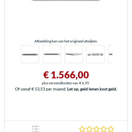
Afbeelding kan van het origineel afwijken.
€ 1.566,00
plus verzendkosten van
€ 6,95
Of vanaf € 53,53 per maand.
Let op, geld lenen kost geld.
0.0 sterr