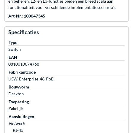
en beheren. L2- en L3-functies bieden een breed scala aan
functionaliteit voor verschillende implementatiescenario's.
Art-Nr.: 100047345
Specificaties
Type
Switch
EAN
0810010074768
Fabrikantcode
USW-Enterprise-48-PoE
Bouwvorm
Desktop
Toepassing
Zakelijk
Aansluitingen
Netwerk
RJ-45