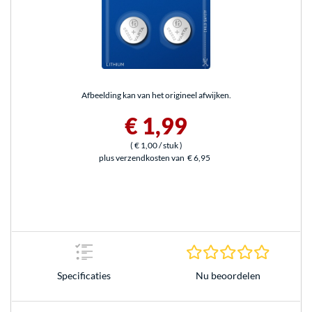
Afbeelding kan van het origineel afwijken.
€ 1,99
(
€ 1,00
/ stuk
)
plus verzendkosten van
€ 6,95
0.0 sterr
Nu beoordelen
Specificaties