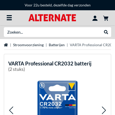
Voor 22u besteld, dezelfde dag verzonden
Zoeken
Websh
Home
Stroomvoorziening
Batterijen
VARTA Professional CR2032 
VARTA
Professional CR2032 batterij
(2 stuks)