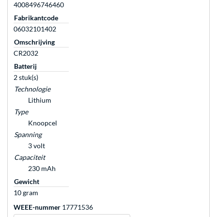
4008496746460
Fabrikantcode
06032101402
Omschrijving
CR2032
Batterij
2 stuk(s)
Technologie
Lithium
Type
Knoopcel
Spanning
3 volt
Capaciteit
230 mAh
Gewicht
10 gram
WEEE-nummer
17771536