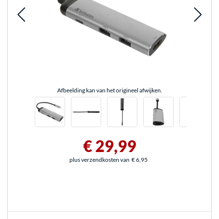
Afbeelding kan van het origineel afwijken.
€ 29,99
plus verzendkosten van
€ 6,95