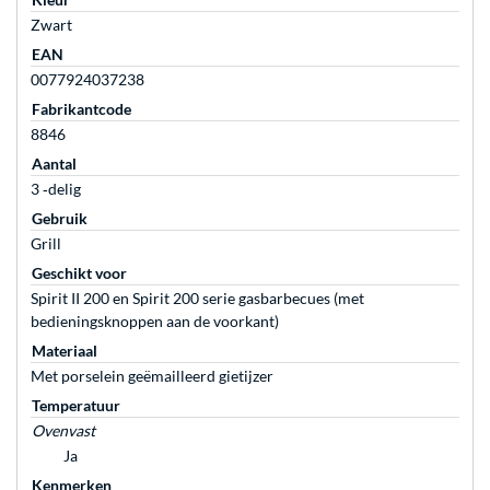
Zwart
EAN
0077924037238
Fabrikantcode
8846
Aantal
3 ‐delig
Gebruik
Grill
Geschikt voor
Spirit II 200 en Spirit 200 serie gasbarbecues (met
bedieningsknoppen aan de voorkant)
Materiaal
Met porselein geëmailleerd gietijzer
Temperatuur
Ovenvast
Ja
Kenmerken