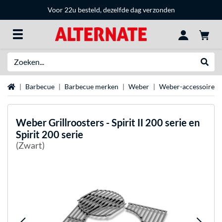
Voor 22u besteld, dezelfde dag verzonden
Zoeken
Websh
Home
Barbecue
Barbecue merken
Weber
Weber-accessoires
Weber
Grillroosters - Spirit II 200 serie en
Spirit 200 serie
(Zwart)