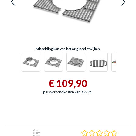
Afbeelding kan van het origineel afwijken.
€ 109,90
plus verzendkosten van
€ 6,95
0.0 sterr