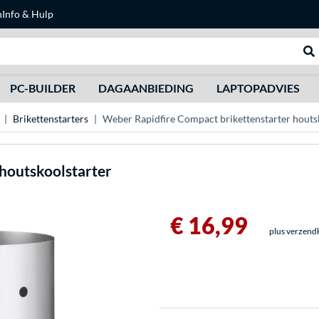
n
Info & Hulp
Zoeken
We
PC-BUILDER
DAGAANBIEDING
LAPTOPADVIES
Brikettenstarters
Weber Rapidfire Compact brikettenstarter houts
 houtskoolstarter
€ 16,99
plus verzend