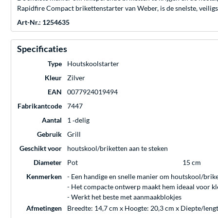
Rapidfire Compact brikettenstarter van Weber, is de snelste, veili
Art-Nr.: 1254635
Specificaties
Type
Houtskoolstarter
Kleur
Zilver
EAN
0077924019494
Fabrikantcode
7447
Aantal
1 ‐delig
Gebruik
Grill
Geschikt voor
houtskool/briketten aan te steken
Diameter
Pot
15 cm
Kenmerken
- Een handige en snelle manier om houtskool/brike
- Het compacte ontwerp maakt hem ideaal voor kl
- Werkt het beste met aanmaakblokjes
Afmetingen
Breedte: 14,7 cm x Hoogte: 20,3 cm x Diepte/leng