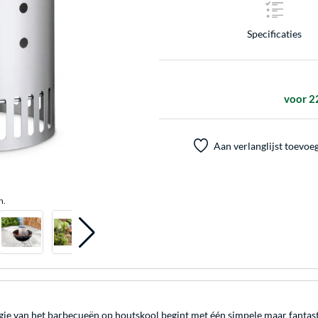
Specificaties
voor 2
Aan verlanglijst toevoe
n.
gie van het barbecueën op houtskool begint met één simpele maar fantasti