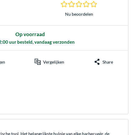
0.0 sterren gebasee
Nu beoordelen
Op voorraad
2:00 uur besteld, vandaag verzonden
gen
Vergelijken
Share
sche tool. Het belangrijkste hulpje van elke barbecueër, de