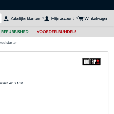
Winkelwagen
Zakelijke klanten
Mijn account
bshop doorzoeken
REFURBISHED
VOORDEELBUNDELS
koolstarter
kosten van
€ 6,95