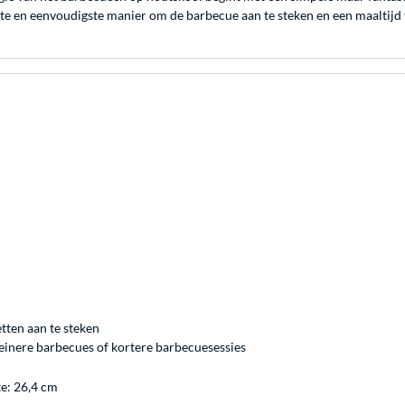
gste en eenvoudigste manier om de barbecue aan te steken en een maaltijd 
tten aan te steken
einere barbecues of kortere barbecuesessies
te: 26,4 cm