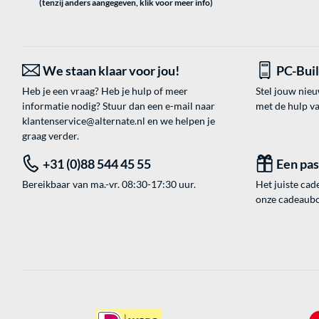
(tenzij anders aangegeven, klik voor meer info)
We staan klaar voor jou!
PC-Bui
Heb je een vraag? Heb je hulp of meer
Stel jouw nie
informatie nodig? Stuur dan een e-mail naar
met de hulp v
klantenservice@alternate.nl
en we helpen je
graag verder.
+31 (0)88 544 45 55
Een pa
Bereikbaar van ma.-vr. 08:30-17:30 uur.
Het juiste cade
onze cadeaubon