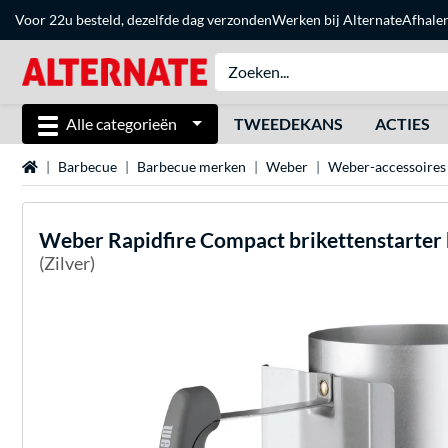
Voor 22u besteld, dezelfde dag verzonden
Werken bij Alternate
Afhale
Alle categorieën
TWEEDEKANS
ACTIES
Home
Barbecue
Barbecue merken
Weber
Weber-accessoires
Weber
Rapidfire Compact brikettenstarter
(Zilver)