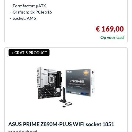
Formfactor: µATX
Grafisch: 3x PCIe x16
Socket: AM5
€ 169,00
Op voorraad
+ GRATIS PRODUCT
ASUS
PRIME Z890M-PLUS WIFI socket 1851