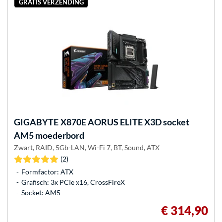
GRATIS VERZENDING
GIGABYTE
X870E AORUS ELITE X3D socket
AM5 moederbord
Zwart, RAID, 5Gb-LAN, Wi-Fi 7, BT, Sound, ATX
(2)
Formfactor: ATX
Grafisch: 3x PCIe x16, CrossFireX
Socket: AM5
€ 314,90