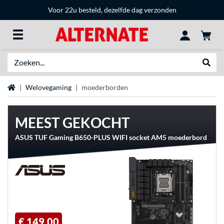
Voor 22u besteld, dezelfde dag verzonden
Zoeken
Websh
Home
Welovegaming
moederborden
MEEST GEKOCHT
ASUS TUF Gaming B650-PLUS WIFI socket AM5 moederbord
€ 149,00