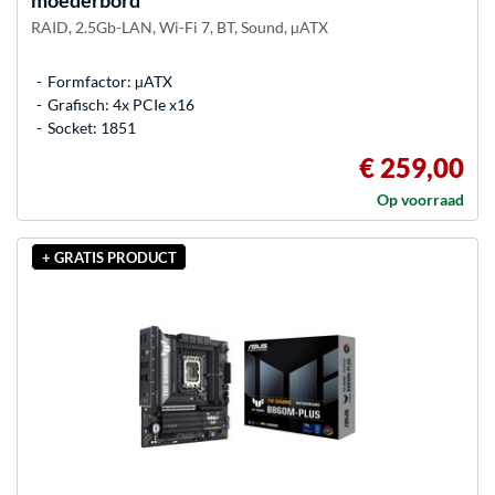
moederbord
RAID, 2.5Gb-LAN, Wi-Fi 7, BT, Sound, µATX
Formfactor: µATX
Grafisch: 4x PCIe x16
Socket: 1851
€ 259,00
Op voorraad
+ GRATIS PRODUCT