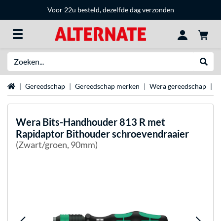
Voor 22u besteld, dezelfde dag verzonden
Zoeken
Websh
Home
Gereedschap
Gereedschap merken
Wera gereedschap
W
Wera
Bits-Handhouder 813 R met
Rapidaptor Bithouder schroevendraaier
(Zwart/groen, 90mm)