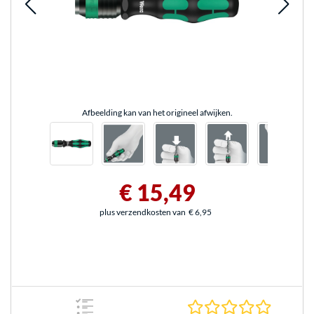
Afbeelding kan van het origineel afwijken.
€ 15,49
plus verzendkosten van
€ 6,95
0.0 sterr