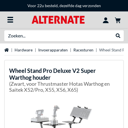
Voor 22u besteld, dezelfde dag verzonden
Zoeken
Websh
Home
Hardware
Invoerapparaten
Racesturen
Wheel Stand Pr
Wheel Stand Pro
Deluxe V2 Super
Warthog houder
(Zwart, voor Thrustmaster Hotas Warthog en
Saitek X52/Pro, X55, X56, X65)