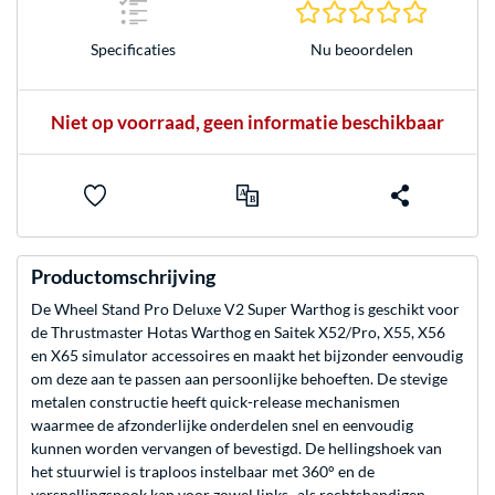
0.0 sterr
Nu beoordelen
Specificaties
Niet op voorraad, geen informatie beschikbaar
Productomschrijving
De Wheel Stand Pro Deluxe V2 Super Warthog is geschikt voor
de Thrustmaster Hotas Warthog en Saitek X52/Pro, X55, X56
en X65 simulator accessoires en maakt het bijzonder eenvoudig
om deze aan te passen aan persoonlijke behoeften. De stevige
metalen constructie heeft quick-release mechanismen
waarmee de afzonderlijke onderdelen snel en eenvoudig
kunnen worden vervangen of bevestigd. De hellingshoek van
het stuurwiel is traploos instelbaar met 360° en de
versnellingspook kan voor zowel links- als rechtshandigen