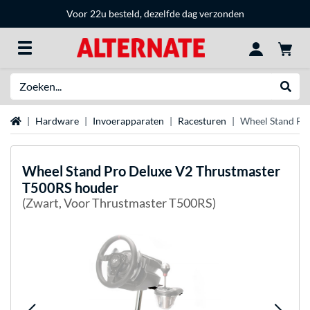
Voor 22u besteld, dezelfde dag verzonden
Zoeken
Websh
Home
Hardware
Invoerapparaten
Racesturen
Wheel Stand Pr
Wheel Stand Pro
Deluxe V2 Thrustmaster
T500RS houder
(Zwart, Voor Thrustmaster T500RS)