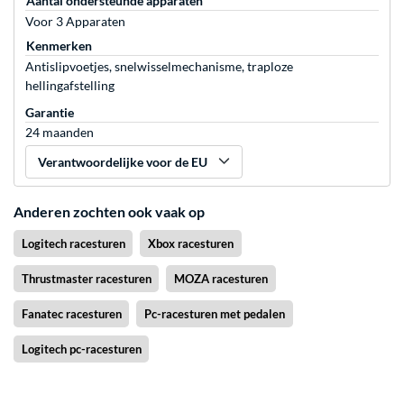
Aantal ondersteunde apparaten
Voor 3 Apparaten
Kenmerken
Antislipvoetjes, snelwisselmechanisme, traploze
hellingafstelling
Garantie
24 maanden
Verantwoordelijke voor de EU
Anderen zochten ook vaak op
Logitech racesturen
Xbox racesturen
Thrustmaster racesturen
MOZA racesturen
Fanatec racesturen
Pc-racesturen met pedalen
Logitech pc-racesturen