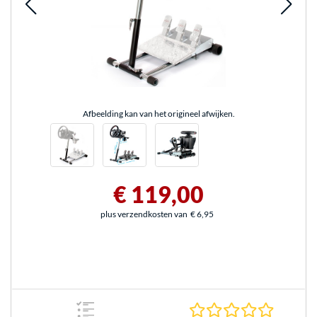
Afbeelding kan van het origineel afwijken.
€ 119,00
plus verzendkosten van
€ 6,95
0.0 sterr