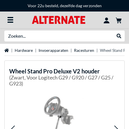
Voor 22u besteld, dezelfde dag verzonden
Zoeken
Websh
Home
Hardware
Invoerapparaten
Racesturen
Wheel Stand Pr
Wheel Stand Pro
Deluxe V2 houder
(Zwart, Voor Logitech G29 / G920 / G27 / G25 /
G923)