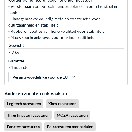
worden gemonteerd: boven of onder het stuur
- Verstelbaar voor verschillende spelers en voor elke stoel en
bank
- Handgemaakte volledig metalen constructie voor
duurzaamheid en stabiliteit
- Rubberen voetjes van hoge kwaliteit voor stabiliteit
- Nauwkeurig gebouwd voor maximale stijfheid
Gewicht
7,9 kg
Garantie
24 maanden
Verantwoordelijke voor de EU
Anderen zochten ook vaak op
Logitech racesturen
Xbox racesturen
Thrustmaster racesturen
MOZA racesturen
Fanatec racesturen
Pc-racesturen met pedalen