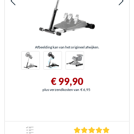
Afbeelding kan van het origineel afwijken.
€ 99,90
plus verzendkosten van
€ 6,95
5.0 sterren 