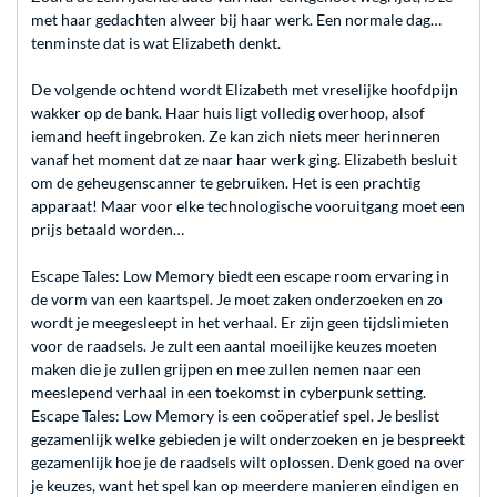
met haar gedachten alweer bij haar werk. Een normale dag…
tenminste dat is wat Elizabeth denkt.
De volgende ochtend wordt Elizabeth met vreselijke hoofdpijn
wakker op de bank. Haar huis ligt volledig overhoop, alsof
iemand heeft ingebroken. Ze kan zich niets meer herinneren
vanaf het moment dat ze naar haar werk ging. Elizabeth besluit
om de geheugenscanner te gebruiken. Het is een prachtig
apparaat! Maar voor elke technologische vooruitgang moet een
prijs betaald worden…
Escape Tales: Low Memory biedt een escape room ervaring in
de vorm van een kaartspel. Je moet zaken onderzoeken en zo
wordt je meegesleept in het verhaal. Er zijn geen tijdslimieten
voor de raadsels. Je zult een aantal moeilijke keuzes moeten
maken die je zullen grijpen en mee zullen nemen naar een
meeslepend verhaal in een toekomst in cyberpunk setting.
Escape Tales: Low Memory is een coöperatief spel. Je beslist
gezamenlijk welke gebieden je wilt onderzoeken en je bespreekt
gezamenlijk hoe je de raadsels wilt oplossen. Denk goed na over
je keuzes, want het spel kan op meerdere manieren eindigen en