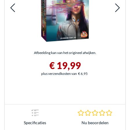
Afbeelding kan van het origineel afwijken.
€ 19,99
plus verzendkosten van
€ 6,95
0.0 sterr
Nu beoordelen
Specificaties