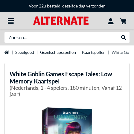
Voor 22u besteld, dezelfde dag verzonden
Zoeken
Websh
Home
Speelgoed
Gezelschapsspellen
Kaartspellen
White Gobli
White Goblin Games
Escape Tales: Low
Memory Kaartspel
(Nederlands, 1 - 4 spelers, 180 minuten, Vanaf 12
jaar)