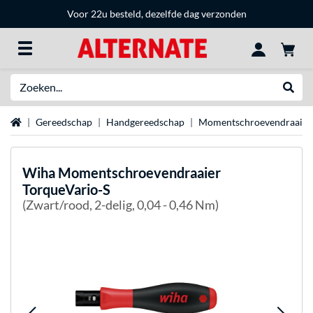
Voor 22u besteld, dezelfde dag verzonden
Zoeken
Websh
Home
Gereedschap
Handgereedschap
Momentschroevendraaier
Wiha
Momentschroevendraaier
TorqueVario-S
(Zwart/rood, 2-delig, 0,04 - 0,46 Nm)