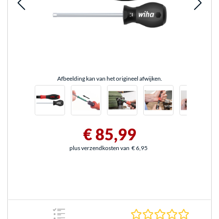
Afbeelding kan van het origineel afwijken.
€ 85,99
plus verzendkosten van
€ 6,95
0.0 sterr