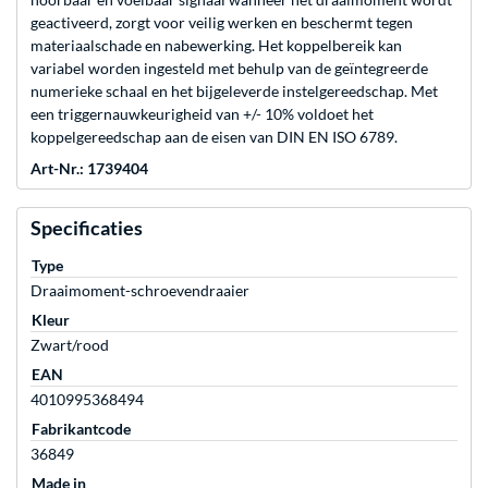
geactiveerd, zorgt voor veilig werken en beschermt tegen
materiaalschade en nabewerking. Het koppelbereik kan
variabel worden ingesteld met behulp van de geïntegreerde
numerieke schaal en het bijgeleverde instelgereedschap. Met
een triggernauwkeurigheid van +/- 10% voldoet het
koppelgereedschap aan de eisen van DIN EN ISO 6789.
Art-Nr.: 1739404
Specificaties
Type
Draaimoment-schroevendraaier
Kleur
Zwart/rood
EAN
4010995368494
Fabrikantcode
36849
Made in