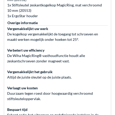
1x Stiftsleutel zeskantkogelkop MagicRing, mat verchroomd
10 mm (20553)
1x ErgoStar houder
Overige informatie
Vergemakkelijkt uw werk
De kogelkop vergemakkelijkt de toegang tot schroeven en
maakt werken mogelijk onder hoeken tot 25°.
Verbetert uw efficiency
De Wiha MagicRing® vasthoudfunctie houdt alle
zeskantschroeven zonder magneet vast.
Vergemakkelijkt het gebruik
Altijd de juiste sleutel op de juiste plaats.
Verlaagt uw kosten
Duurzaam tegen roest door hoogwaardig verchroomd
stiftsleuteloppervlak.
Bespaart tijd
Schept orde: het uitnemen en gedefinieerde insteken in de