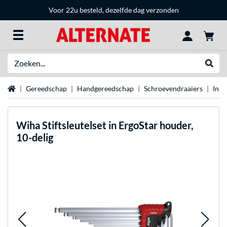
Voor 22u besteld, dezelfde dag verzonden
Zoeken
Websh
Home
Gereedschap
Handgereedschap
Schroevendraaiers
Inbu
Wiha
Stiftsleutelset in ErgoStar houder,
10-delig