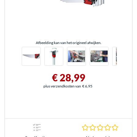
Afbeelding kan van het origineel afwijken.
€ 28,99
plus verzendkosten van
€ 6,95
0.0 sterr