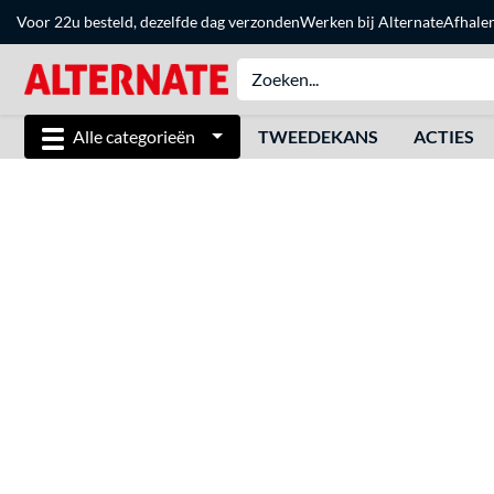
Voor 22u besteld, dezelfde dag verzonden
Werken bij Alternate
Afhale
Alle categorieën
TWEEDEKANS
ACTIES